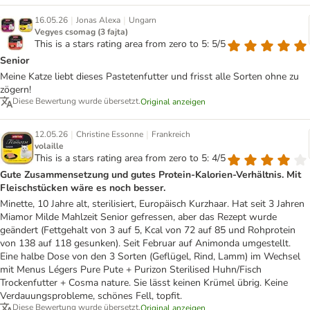
|
|
16.05.26
Jonas Alexa
Ungarn
Vegyes csomag (3 fajta)
This is a stars rating area from zero to 5: 5/5
Senior
Meine Katze liebt dieses Pastetenfutter und frisst alle Sorten ohne zu
zögern!
Diese Bewertung wurde übersetzt.
Original anzeigen
|
|
12.05.26
Christine Essonne
Frankreich
volaille
This is a stars rating area from zero to 5: 4/5
Gute Zusammensetzung und gutes Protein-Kalorien-Verhältnis. Mit
Fleischstücken wäre es noch besser.
Minette, 10 Jahre alt, sterilisiert, Europäisch Kurzhaar. Hat seit 3 Jahren
Miamor Milde Mahlzeit Senior gefressen, aber das Rezept wurde
geändert (Fettgehalt von 3 auf 5, Kcal von 72 auf 85 und Rohprotein
von 138 auf 118 gesunken). Seit Februar auf Animonda umgestellt.
Eine halbe Dose von den 3 Sorten (Geflügel, Rind, Lamm) im Wechsel
mit Menus Légers Pure Pute + Purizon Sterilised Huhn/Fisch
Trockenfutter + Cosma nature. Sie lässt keinen Krümel übrig. Keine
Verdauungsprobleme, schönes Fell, topfit.
Diese Bewertung wurde übersetzt.
Original anzeigen