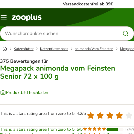
Versandkostenfrei ab 39€
Menü
Produkte
suchen
Katzenfutter
Katzenfutter nass
animonda Vom Feinsten
Megapack
375 Bewertungen für
Megapack animonda vom Feinsten
Senior 72 x 100 g
Produktbild hochladen
This is a stars rating area from zero to 5: 4.2/5
This is a stars rating area from zero to 5: 5/5
(
247
)