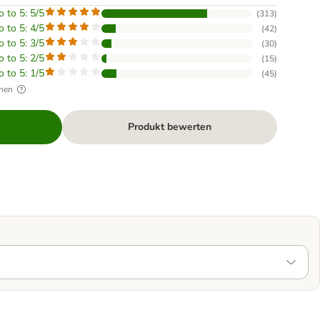
o to 5: 5/5
(
313
)
o to 5: 4/5
(
42
)
o to 5: 3/5
(
30
)
o to 5: 2/5
(
15
)
o to 5: 1/5
(
45
)
hen
Produkt bewerten