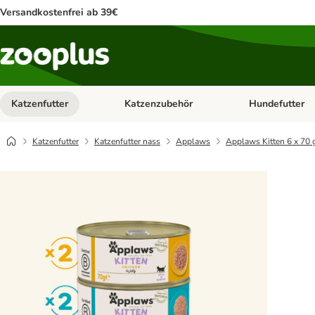
Versandkostenfrei ab 39€
Katzenfutter
Katzenzubehör
Hundefutter
Kategorie-Menü öffnen: Katzenfutter
Kategorie-Menü ö
Katzenfutter
Katzenfutter nass
Applaws
Applaws Kitten 6 x 70 