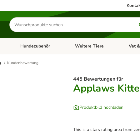
Kontak
Produkte
suchen
Hundezubehör
Weitere Tiere
Vet &
ffnen: Katzenzubehör
Kategorie-Menü öffnen: Hundefutter
Kategorie-Menü öffnen: Hundezube
Kategori
g
Kundenbewertung
445 Bewertungen für
Applaws Kitte
Produktbild hochladen
This is a stars rating area from zer