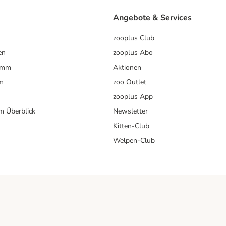
Angebote & Services
zooplus Club
en
zooplus Abo
ramm
Aktionen
m
zoo Outlet
zooplus App
im Überblick
Newsletter
Kitten-Club
Welpen-Club