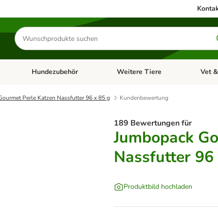
Kontak
Produkte
suchen
Hundezubehör
Weitere Tiere
Vet &
ffnen: Katzenzubehör
Kategorie-Menü öffnen: Hundefutter
Kategorie-Menü öffnen: Hundezube
Kategori
ourmet Perle Katzen Nassfutter 96 x 85 g
Kundenbewertung
189 Bewertungen für
Jumbopack Go
Nassfutter 96
Produktbild hochladen