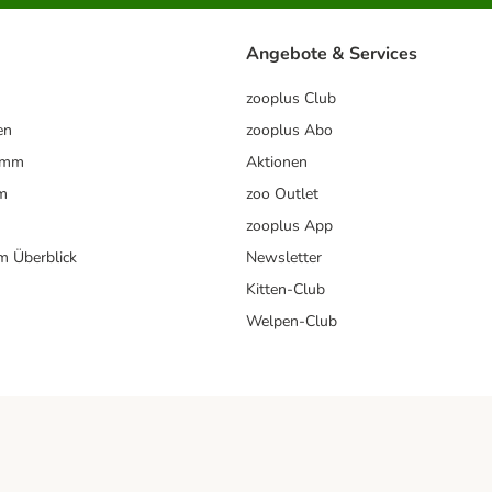
Angebote & Services
zooplus Club
en
zooplus Abo
ramm
Aktionen
m
zoo Outlet
zooplus App
im Überblick
Newsletter
Kitten-Club
Welpen-Club