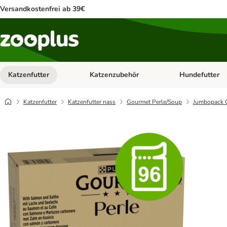
Versandkostenfrei ab 39€
Katzenfutter
Katzenzubehör
Hundefutter
Kategorie-Menü öffnen: Katzenfutter
Kategorie-Menü ö
Katzenfutter
Katzenfutter nass
Gourmet Perle/Soup
Jumbopack G