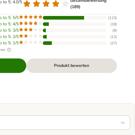
Gesamtbewertung
o to 5: 4.0/5
(189)
o to 5: 5/5
(
123
)
o to 5: 4/5
(
18
)
o to 5: 3/5
(
9
)
o to 5: 2/5
(
12
)
o to 5: 1/5
(
27
)
hen
Produkt bewerten