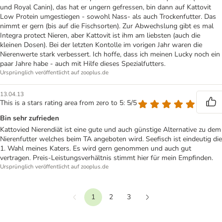
und Royal Canin), das hat er ungern gefressen, bin dann auf Kattovit
Low Protein umgestiegen - sowohl Nass- als auch Trockenfutter. Das
nimmt er gern (bis auf die Fischsorten). Zur Abwechslung gibt es mal
Integra protect Nieren, aber Kattovit ist ihm am liebsten (auch die
kleinen Dosen). Bei der letzten Kontolle im vorigen Jahr waren die
Nierenwerte stark verbessert. Ich hoffe, dass ich meinen Lucky noch ein
paar Jahre habe - auch mit Hilfe dieses Spezialfutters.
Ursprünglich veröffentlicht auf zooplus.de
13.04.13
This is a stars rating area from zero to 5: 5/5
Bin sehr zufrieden
Kattovied Nierendiät ist eine gute und auch günstige Alternative zu dem
Nierenfutter welches beim TA angeboten wird. Seefisch ist eindeutig die
1. Wahl meines Katers. Es wird gern genommen und auch gut
vertragen. Preis-Leistungsverhältnis stimmt hier für mein Empfinden.
Ursprünglich veröffentlicht auf zooplus.de
1
2
3
Vorherige
Weiter