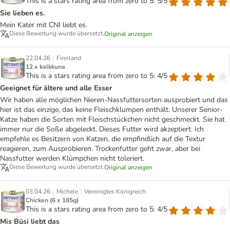
This is a stars rating area from zero to 5: 5/5
Sie lieben es.
Mein Kater mit CNI liebt es.
Diese Bewertung wurde übersetzt.
Original anzeigen
|
22.04.26
Finnland
12 x kalkkuna
This is a stars rating area from zero to 5: 4/5
Geeignet für ältere und alle Esser
Wir haben alle möglichen Nieren-Nassfuttersorten ausprobiert und das
hier ist das einzige, das keine Fleischklumpen enthält. Unserer Senior-
Katze haben die Sorten mit Fleischstückchen nicht geschmeckt. Sie hat
immer nur die Soße abgeleckt. Dieses Futter wird akzeptiert. Ich
empfehle es Besitzern von Katzen, die empfindlich auf die Textur
reagieren, zum Ausprobieren. Trockenfutter geht zwar, aber bei
Nassfutter werden Klümpchen nicht toleriert.
Diese Bewertung wurde übersetzt.
Original anzeigen
|
|
03.04.26
Michele
Vereinigtes Königreich
Chicken (6 x 185g)
This is a stars rating area from zero to 5: 4/5
Mis Büsi liebt das