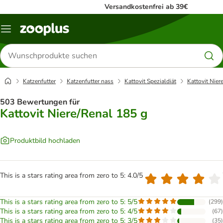
Versandkostenfrei ab 39€
Menü
Produkte
suchen
Katzenfutter
Katzenfutter nass
Kattovit Spezialdiät
Kattovit Nier
503 Bewertungen für
Kattovit Niere/Renal 185 g
Produktbild hochladen
This is a stars rating area from zero to 5: 4.0/5
This is a stars rating area from zero to 5: 5/5
(
299
)
This is a stars rating area from zero to 5: 4/5
(
67
)
This is a stars rating area from zero to 5: 3/5
(
35
)