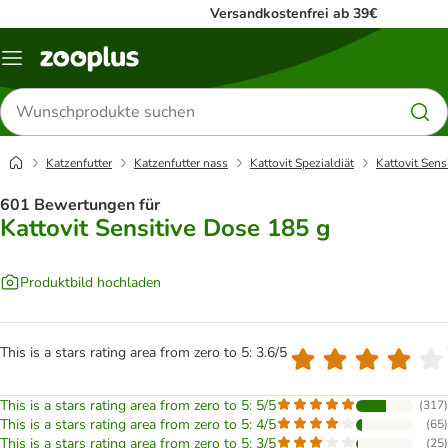
Versandkostenfrei ab 39€
Menü
Produkte
suchen
Katzenfutter
Katzenfutter nass
Kattovit Spezialdiät
Kattovit Sens
601 Bewertungen für
Kattovit Sensitive Dose 185 g
Produktbild hochladen
This is a stars rating area from zero to 5: 3.6/5
This is a stars rating area from zero to 5: 5/5
(
317
)
This is a stars rating area from zero to 5: 4/5
(
65
)
This is a stars rating area from zero to 5: 3/5
(
25
)