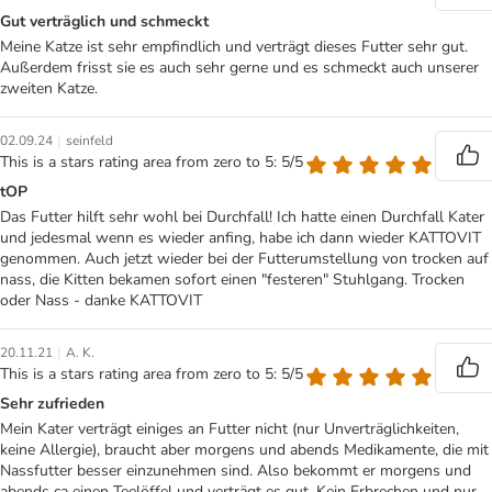
Gut verträglich und schmeckt
Meine Katze ist sehr empfindlich und verträgt dieses Futter sehr gut.
Außerdem frisst sie es auch sehr gerne und es schmeckt auch unserer
zweiten Katze.
|
02.09.24
seinfeld
This is a stars rating area from zero to 5: 5/5
tOP
Das Futter hilft sehr wohl bei Durchfall! Ich hatte einen Durchfall Kater
und jedesmal wenn es wieder anfing, habe ich dann wieder KATTOVIT
genommen. Auch jetzt wieder bei der Futterumstellung von trocken auf
nass, die Kitten bekamen sofort einen "festeren" Stuhlgang. Trocken
oder Nass - danke KATTOVIT
|
20.11.21
A. K.
This is a stars rating area from zero to 5: 5/5
Sehr zufrieden
Mein Kater verträgt einiges an Futter nicht (nur Unverträglichkeiten,
keine Allergie), braucht aber morgens und abends Medikamente, die mit
Nassfutter besser einzunehmen sind. Also bekommt er morgens und
abends ca einen Teelöffel und verträgt es gut. Kein Erbrechen und nur