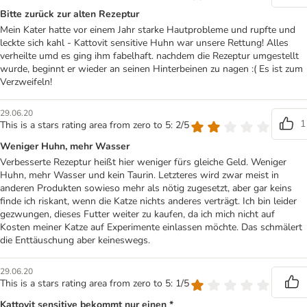
Bitte zurück zur alten Rezeptur
Mein Kater hatte vor einem Jahr starke Hautprobleme und rupfte und
leckte sich kahl - Kattovit sensitive Huhn war unsere Rettung! Alles
verheilte umd es ging ihm fabelhaft. nachdem die Rezeptur umgestellt
wurde, beginnt er wieder an seinen Hinterbeinen zu nagen :( Es ist zum
Verzweifeln!
29.06.20
1
This is a stars rating area from zero to 5: 2/5
Weniger Huhn, mehr Wasser
Verbesserte Rezeptur heißt hier weniger fürs gleiche Geld. Weniger
Huhn, mehr Wasser und kein Taurin. Letzteres wird zwar meist in
anderen Produkten sowieso mehr als nötig zugesetzt, aber gar keins
finde ich riskant, wenn die Katze nichts anderes verträgt. Ich bin leider
gezwungen, dieses Futter weiter zu kaufen, da ich mich nicht auf
Kosten meiner Katze auf Experimente einlassen möchte. Das schmälert
die Enttäuschung aber keineswegs.
29.06.20
This is a stars rating area from zero to 5: 1/5
Kattovit sensitive bekommt nur einen *