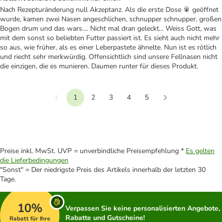
Nach Rezepturänderung null Akzeptanz. Als die erste Dose 🥫 geöffnet
wurde, kamen zwei Nasen angeschlichen, schnupper schnupper, großen
Bogen drum und das wars.... Nicht mal dran geleckt... Weiss Gott, was
mit dem sonst so beliebten Futter passiert ist. Es sieht auch nicht mehr
so aus, wie früher, als es einer Leberpastete ähnelte. Nun ist es rötlich
und riecht sehr merkwürdig. Offensichtlich sind unsere Fellnasen nicht
die einzigen, die es munieren. Daumen runter für dieses Produkt.
1
2
3
4
5
Vorherige
Weiter
Preise inkl. MwSt. UVP = unverbindliche Preisempfehlung *
Es gelten
die Lieferbedingungen
"Sonst" = Der niedrigste Preis des Artikels innerhalb der letzten 30
Tage.
10%
Verpassen Sie keine personalisierten Angebote,
Rabatte und Gutscheine!
Rabatt für Ihre