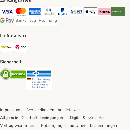
Zahlungsarten
Visa Payment Method
MasterCard Payment Method
American Express Payment Method
Diners Club Payment Method
PayPal Payment Method
SEPA Payment Method
Apple Pay Payment Meth
Klarna Payment 
Riverty P
Bankeinzug
Rechnung
Bankeinzug Payment Method
Rechnung Payment Method
Google Pay Payment Method
Lieferservice
Österreichische Post Shipping Method
DPD Shipping Method
Sicherheit
Security
Security
Impressum
Versandkosten und Lieferzeit
Allgemeine Geschäftsbedingungen
Digital Services Act
Vertrag widerrufen
Entsorgungs- und Umweltbestimmungen