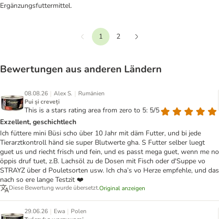
Ergänzungsfuttermittel.
1
2
Vorherige
Weiter
Bewertungen aus anderen Ländern
|
|
08.08.26
Alex S.
Rumänien
Pui și creveți
This is a stars rating area from zero to 5: 5/5
Exzellent, geschichtlech
Ich füttere mini Büsi scho über 10 Jahr mit däm Futter, und bi jede
Tierarztkontroll händ sie super Blutwerte gha. S Futter selber luegt
guet us und riecht frisch und fein, und es passt mega guet, wenn me no
öppis druf tuet, z.B. Lachsöl zu de Dosen mit Fisch oder d'Suppe vo
STRAYZ über d Pouletsorten usw. Ich cha’s vo Herze empfehle, und das
nach so ere lange Testzit ❤️
Diese Bewertung wurde übersetzt.
Original anzeigen
|
|
29.06.26
Ewa
Polen