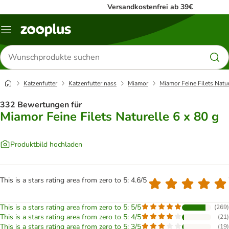
Versandkostenfrei ab 39€
Menü
Produkte
suchen
Katzenfutter
Katzenfutter nass
Miamor
Miamor Feine Filets Natur
332 Bewertungen für
Miamor Feine Filets Naturelle 6 x 80 g
Produktbild hochladen
This is a stars rating area from zero to 5: 4.6/5
This is a stars rating area from zero to 5: 5/5
(
269
)
This is a stars rating area from zero to 5: 4/5
(
21
)
This is a stars rating area from zero to 5: 3/5
(
19
)