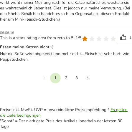
wirkt wohl meiner Meinung nach für die Katze natürlicher, weshalb sie
es wahrscheinlich lieber isst. Dies ist jedoch nur meine Vermutung. (Bei
den Sheba-Schälchen handelt es sich im Gegensatz zu diesem Produkt
hier um Mini-Fleisch-Stückchen.)
06.06.16
1
This is a stars rating area from zero to 5: 1/5
Essen meine Katzen nicht :(
Nur die Soße wird abgeleckt und mehr nicht....Fleisch ist sehr hart, wie
Pappstückchen.
1
2
3
Vorherige
Weiter
Preise inkl. MwSt. UVP = unverbindliche Preisempfehlung *
Es gelten
die Lieferbedingungen
"Sonst" = Der niedrigste Preis des Artikels innerhalb der letzten 30
Tage.