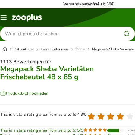
Versandkostenfrei ab 39€
Menü
Produkte
suchen
Katzenfutter
Katzenfutter nass
Sheba
Megapack Sheba Varietäten
1113 Bewertungen für
Megapack Sheba Varietäten
Frischebeutel 48 x 85 g
Produktbild hochladen
This is a stars rating area from zero to 5: 4.3/5
This is a stars rating area from zero to 5: 5/5
(
764
)