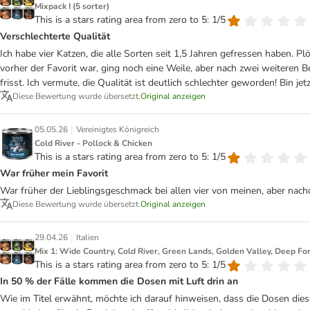
Mixpack I (5 sorter)
This is a stars rating area from zero to 5: 1/5
Verschlechterte Qualität
Ich habe vier Katzen, die alle Sorten seit 1,5 Jahren gefressen haben. P
vorher der Favorit war, ging noch eine Weile, aber nach zwei weiteren Be
frisst. Ich vermute, die Qualität ist deutlich schlechter geworden! Bin j
Diese Bewertung wurde übersetzt.
Original anzeigen
|
05.05.26
Vereinigtes Königreich
Cold River - Pollock & Chicken
This is a stars rating area from zero to 5: 1/5
War früher mein Favorit
War früher der Lieblingsgeschmack bei allen vier von meinen, aber nach
Diese Bewertung wurde übersetzt.
Original anzeigen
|
29.04.26
Italien
Mix 1: Wide Country, Cold River, Green Lands, Golden Valley, Deep Fo
This is a stars rating area from zero to 5: 1/5
In 50 % der Fälle kommen die Dosen mit Luft drin an
Wie im Titel erwähnt, möchte ich darauf hinweisen, dass die Dosen dies