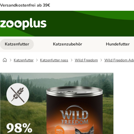
Versandkostenfrei ab 39€
Katzenfutter
Katzenzubehör
Hundefutter
Kategorie-Menü öffnen: Katzenfutter
Kategorie-Menü ö
Katzenfutter
Katzenfutter nass
Wild Freedom
Wild Freedom Adul