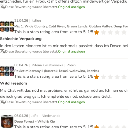
entschieden, für ein Produkt mit offensichtlich minderwertiger Verpac
Diese Bewertung wurde übersetzt.
Original anzeigen
|
21.04.26
Italien
Mix 1: Wide Country, Cold River, Green Lands, Golden Valley, Deep Fo
This is a stars rating area from zero to 5: 1/5
Schlechte Verpackung
In den letzten Monaten ist es mir mehrmals passiert, dass ich Dosen b
Diese Bewertung wurde übersetzt.
Original anzeigen
|
|
06.04.26
Milena Kwiatkowska
Polen
Pakiet mieszany II (kurczak, łosoś, wołowina, kaczka)
This is a stars rating area from zero to 5: 1/5
Wild Freedom
Mis Chat will das nöd mal probiere, er rührt es gar nöd an. Ich han es 
die isch grad weg gsi... Ich empfehle es nöd, schade ums Geld...
Diese Bewertung wurde übersetzt.
Original anzeigen
|
|
06.04.26
JePe
Niederlande
Deep Forest - Wild & Kip
This is a stars rating area from zero to 5: 1/5