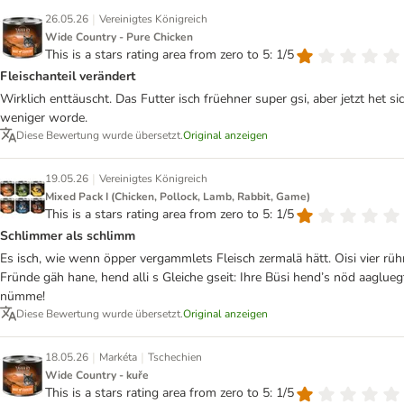
|
26.05.26
Vereinigtes Königreich
Wide Country - Pure Chicken
This is a stars rating area from zero to 5: 1/5
Fleischanteil verändert
Wirklich enttäuscht. Das Futter isch früehner super gsi, aber jetzt het
weniger worde.
Diese Bewertung wurde übersetzt.
Original anzeigen
|
19.05.26
Vereinigtes Königreich
Mixed Pack I (Chicken, Pollock, Lamb, Rabbit, Game)
This is a stars rating area from zero to 5: 1/5
Schlimmer als schlimm
Es isch, wie wenn öpper vergammlets Fleisch zermalä hätt. Oisi vier rü
Fründe gäh hane, hend alli s Gleiche gseit: Ihre Büsi hend’s nöd aaglueg
nümme!
Diese Bewertung wurde übersetzt.
Original anzeigen
|
|
18.05.26
Markéta
Tschechien
Wide Country - kuře
This is a stars rating area from zero to 5: 1/5