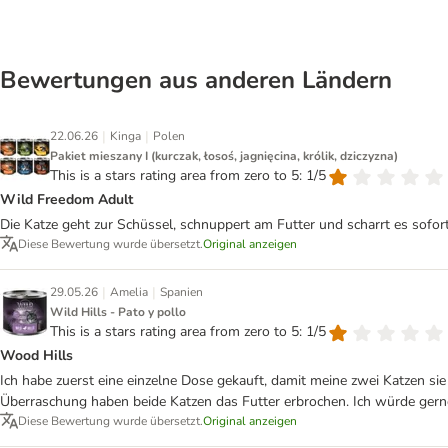
Bewertungen aus anderen Ländern
|
|
22.06.26
Kinga
Polen
Pakiet mieszany I (kurczak, łosoś, jagnięcina, królik, dziczyzna)
This is a stars rating area from zero to 5: 1/5
Wild Freedom Adult
Die Katze geht zur Schüssel, schnuppert am Futter und scharrt es sofort z
Diese Bewertung wurde übersetzt.
Original anzeigen
|
|
29.05.26
Amelia
Spanien
Wild Hills - Pato y pollo
This is a stars rating area from zero to 5: 1/5
Wood Hills
Ich habe zuerst eine einzelne Dose gekauft, damit meine zwei Katzen sie
Überraschung haben beide Katzen das Futter erbrochen. Ich würde gerne
Diese Bewertung wurde übersetzt.
Original anzeigen