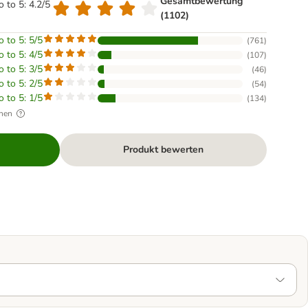
Gesamtbewertung
o to 5: 4.2/5
(1102)
o to 5: 5/5
(
761
)
o to 5: 4/5
(
107
)
o to 5: 3/5
(
46
)
o to 5: 2/5
(
54
)
o to 5: 1/5
(
134
)
hen
Produkt bewerten