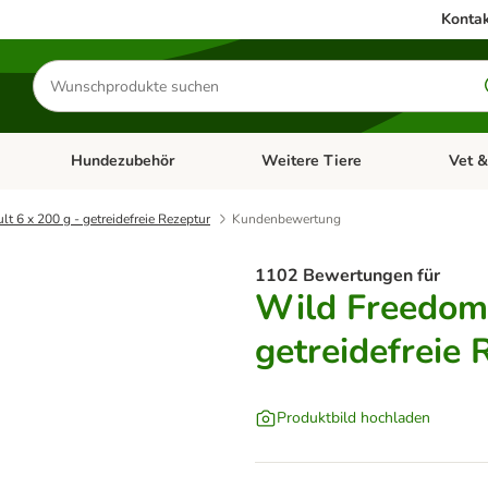
Kontak
Produkte
suchen
Hundezubehör
Weitere Tiere
Vet &
ffnen: Katzenzubehör
Kategorie-Menü öffnen: Hundefutter
Kategorie-Menü öffnen: Hundezube
Kategori
t 6 x 200 g - getreidefreie Rezeptur
Kundenbewertung
1102 Bewertungen für
Wild Freedom 
getreidefreie 
Produktbild hochladen