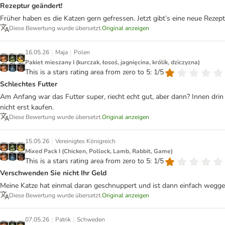
Rezeptur geändert!
Früher haben es die Katzen gern gefressen. Jetzt gibt’s eine neue Rezept
Diese Bewertung wurde übersetzt.
Original anzeigen
|
|
16.05.26
Maja
Polen
Pakiet mieszany I (kurczak, łosoś, jagnięcina, królik, dziczyzna)
This is a stars rating area from zero to 5: 1/5
Schlechtes Futter
Am Anfang war das Futter super, riecht echt gut, aber dann? Innen dri
nicht erst kaufen.
Diese Bewertung wurde übersetzt.
Original anzeigen
|
15.05.26
Vereinigtes Königreich
Mixed Pack I (Chicken, Pollock, Lamb, Rabbit, Game)
This is a stars rating area from zero to 5: 1/5
Verschwenden Sie nicht Ihr Geld
Meine Katze hat einmal daran geschnuppert und ist dann einfach wegge
Diese Bewertung wurde übersetzt.
Original anzeigen
|
|
07.05.26
Patrik
Schweden