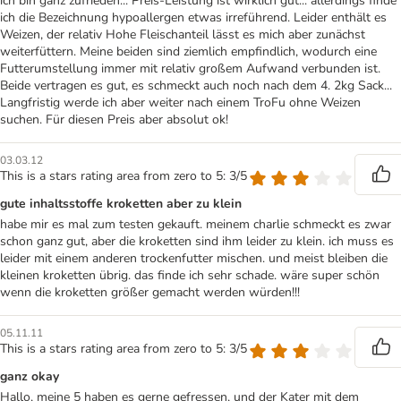
ich bin ganz zufrieden... Preis-Leistung ist wirklich gut... allerdings finde
ich die Bezeichnung hypoallergen etwas irreführend. Leider enthält es
Weizen, der relativ Hohe Fleischanteil lässt es mich aber zunächst
weiterfüttern. Meine beiden sind ziemlich empfindlich, wodurch eine
Futterumstellung immer mit relativ großem Aufwand verbunden ist.
Beide vertragen es gut, es schmeckt auch noch nach dem 4. 2kg Sack...
Langfristig werde ich aber weiter nach einem TroFu ohne Weizen
suchen. Für diesen Preis aber absolut ok!
03.03.12
This is a stars rating area from zero to 5: 3/5
gute inhaltsstoffe kroketten aber zu klein
habe mir es mal zum testen gekauft. meinem charlie schmeckt es zwar
schon ganz gut, aber die kroketten sind ihm leider zu klein. ich muss es
leider mit einem anderen trockenfutter mischen. und meist bleiben die
kleinen kroketten übrig. das finde ich sehr schade. wäre super schön
wenn die kroketten größer gemacht werden würden!!!
05.11.11
This is a stars rating area from zero to 5: 3/5
ganz okay
Hallo, meine 5 haben es gerne gefressen, und der Kater mit dem