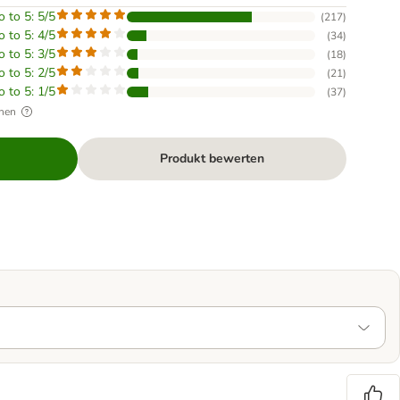
o to 5: 5/5
(
217
)
o to 5: 4/5
(
34
)
o to 5: 3/5
(
18
)
o to 5: 2/5
(
21
)
o to 5: 1/5
(
37
)
hen
Produkt bewerten