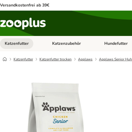
Versandkostenfrei ab 39€
Katzenfutter
Katzenzubehör
Hundefutter
Kategorie-Menü öffnen: Katzenfutter
Kategorie-Menü ö
Katzenfutter
Katzenfutter trocken
Applaws
Applaws Senior Hu