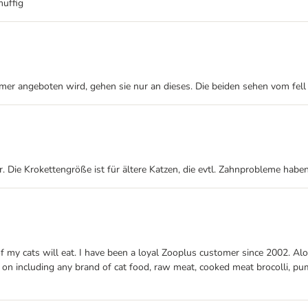
muffig
mer angeboten wird, gehen sie nur an dieses. Die beiden sehen vom fell 
. Die Krokettengröße ist für ältere Katzen, die evtl. Zahnprobleme habe
 of my cats will eat. I have been a loyal Zooplus customer since 2002. A
 on including any brand of cat food, raw meat, cooked meat brocolli, pumpk