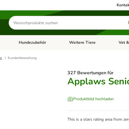
Kontak
Produkte
suchen
Hundezubehör
Weitere Tiere
Vet &
ffnen: Katzenzubehör
Kategorie-Menü öffnen: Hundefutter
Kategorie-Menü öffnen: Hundezube
Kategori
hn
Kundenbewertung
327 Bewertungen für
Applaws Seni
Produktbild hochladen
This is a stars rating area from zer