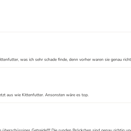
ittenfutter, was ich sehr schade finde, denn vorher waren sie genau rich
jetzt aus wie Kittenfutter. Ansonsten wäre es top.
rschüssiges Getreide!!!! Die runden Bröckchen sind genau richtig und k