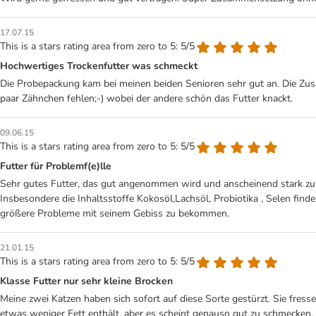
17.07.15
This is a stars rating area from zero to 5: 5/5
Hochwertiges Trockenfutter was schmeckt
Die Probepackung kam bei meinen beiden Senioren sehr gut an. Die Zusa
paar Zähnchen fehlen;-) wobei der andere schön das Futter knackt.
09.06.15
This is a stars rating area from zero to 5: 5/5
Futter für Problemf(e)lle
Sehr gutes Futter, das gut angenommen wird und anscheinend stark zum
Insbesondere die Inhaltsstoffe Kokosöl,Lachsöl, Probiotika , Selen finde
größere Probleme mit seinem Gebiss zu bekommen.
21.01.15
This is a stars rating area from zero to 5: 5/5
Klasse Futter nur sehr kleine Brocken
Meine zwei Katzen haben sich sofort auf diese Sorte gestürzt. Sie fres
etwas weniger Fett enthält, aber es scheint genauso gut zu schmecken.