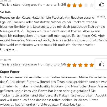
26.09.21
This is a stars rating area from zero to 5: 3/5
So lala
Rezension der Katze: Hallo, ich bin Fleckerl. Am liebsten esse ich ******.
Egal ob Trocken- oder Nassfutter. Wobei ich bei Trockenfutter ein
bisschen flexibler bin. Letztens wurde mir doch tatsächlich Elch vor die
Nase gesetzt. Zu Beginn wollte ich nicht einmal kosten. Aber iwann
habe ich nachgegeben und was soll man sagen. Es schmeckt OK. Aber
es gibt besseres. Mama sagt auch, dass es nicht sooo gesund ist. Da ich
hier wohl entscheiden werde muss ich noch ein bisschen weiter
knuspern.....
26.09.21
This is a stars rating area from zero to 5: 5/5
Super Futter
Ich habe dieses Katzenfutter zum Testen bekommen. Meine Katze hatte
das Glück, dieses Futter während des Tests auszuprobieren und sie war
zufrieden. Ich habe ihr gleichzeitig Trocken- und Nassfutter dieser Marke
gefüttert. und dieses von Bozita hat ihnen sehr gut gefallen!! Die
Trockenfuttergrößen sind Standard, die Katze frisst mit großem Appetit
und will mehr. Ich finde das ist ein tolles Zeichen ihr dieses Futter
wieder zu kaufen und empfehle es allen Katzenbesitzern.