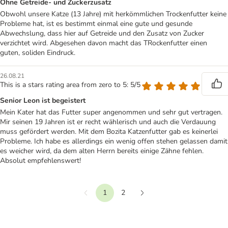
Ohne Getreide- und Zuckerzusatz
Obwohl unsere Katze (13 Jahre) mit herkömmlichen Trockenfutter keine
Probleme hat, ist es bestimmt einmal eine gute und gesunde
Abwechslung, dass hier auf Getreide und den Zusatz von Zucker
verzichtet wird. Abgesehen davon macht das TRockenfutter einen
guten, soliden Eindruck.
26.08.21
This is a stars rating area from zero to 5: 5/5
Senior Leon ist begeistert
Mein Kater hat das Futter super angenommen und sehr gut vertragen.
Mir seinen 19 Jahren ist er recht wählerisch und auch die Verdauung
muss gefördert werden. Mit dem Bozita Katzenfutter gab es keinerlei
Probleme. Ich habe es allerdings ein wenig offen stehen gelassen damit
es weicher wird, da dem alten Herrn bereits einige Zähne fehlen.
Absolut empfehlenswert!
1
2
Vorherige
Weiter