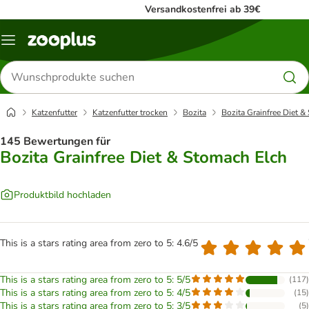
Versandkostenfrei ab 39€
Menü
Produkte
suchen
Katzenfutter
Katzenfutter trocken
Bozita
Bozita Grainfree Diet 
145 Bewertungen für
Bozita Grainfree Diet & Stomach Elch
Produktbild hochladen
This is a stars rating area from zero to 5: 4.6/5
This is a stars rating area from zero to 5: 5/5
(
117
)
This is a stars rating area from zero to 5: 4/5
(
15
)
This is a stars rating area from zero to 5: 3/5
(
5
)