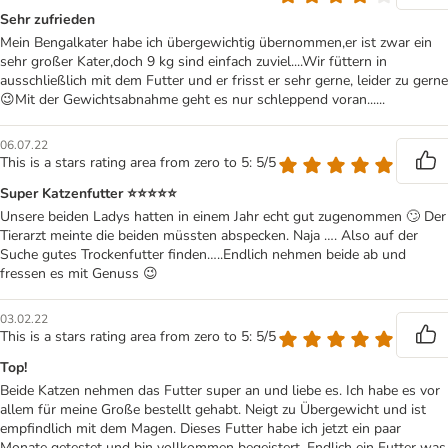
Sehr zufrieden
Mein Bengalkater habe ich übergewichtig übernommen,er ist zwar ein
sehr großer Kater,doch 9 kg sind einfach zuviel....Wir füttern in
ausschließlich mit dem Futter und er frisst er sehr gerne, leider zu gerne
😉Mit der Gewichtsabnahme geht es nur schleppend voran......
06.07.22
This is a stars rating area from zero to 5: 5/5
Super Katzenfutter ⭐️⭐️⭐️⭐️⭐️
Unsere beiden Ladys hatten in einem Jahr echt gut zugenommen 🙄 Der
Tierarzt meinte die beiden müssten abspecken. Naja …. Also auf der
Suche gutes Trockenfutter finden…..Endlich nehmen beide ab und
fressen es mit Genuss 😉
03.02.22
This is a stars rating area from zero to 5: 5/5
Top!
Beide Katzen nehmen das Futter super an und liebe es. Ich habe es vor
allem für meine Große bestellt gehabt. Neigt zu Übergewicht und ist
empfindlich mit dem Magen. Dieses Futter habe ich jetzt ein paar
Monate getestet und bin vollkommen begeistert. Endlich ein Futter was