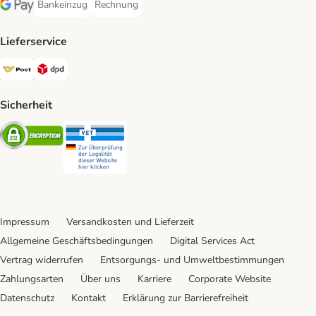
Bankeinzug
Rechnung
Bankeinzug Payment Method
Rechnung Payment Method
Google Pay Payment Method
Lieferservice
Österreichische Post Shipping Method
DPD Shipping Method
Sicherheit
Security
Security
Impressum
Versandkosten und Lieferzeit
Allgemeine Geschäftsbedingungen
Digital Services Act
Vertrag widerrufen
Entsorgungs- und Umweltbestimmungen
Zahlungsarten
Über uns
Karriere
Corporate Website
Datenschutz
Kontakt
Erklärung zur Barrierefreiheit