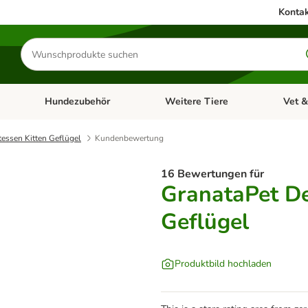
Kontak
Produkte
suchen
Hundezubehör
Weitere Tiere
Vet &
ffnen: Katzenzubehör
Kategorie-Menü öffnen: Hundefutter
Kategorie-Menü öffnen: Hundezube
Kategori
tessen Kitten Geflügel
Kundenbewertung
16 Bewertungen für
GranataPet De
Geflügel
Produktbild hochladen