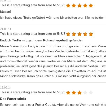
30.04.14
This is a stars rating area from zero to 5: 5/5
klasse!
Ich habe dieses Trofu gefüttert während ich arbeiten war. Meine beiden 
21.03.14
This is a stars rating area from zero to 5: 5/5
Endlich TroFu mit geringem Rohaschegehalt gefunden
Meine Maine Coon Lady ist ein TroFu Fan und ignoriert Frauchens Wunsc
an Rohasche und super analytischen Werten gefunden zu haben (hatte 
gewöhnungsbedürftig; hat so einen leichten säuerlichen Silagegeruch. A
und formvollendet wieder raus, wobei es der Mieze auf dem Weg ans ande
probieren; vielleicht geht das ja auch besser als die anderen Sorten. E
kauen müssen besser. Ich hoffe, wenigstens die Kroketten im Adult-Fut
Rindfleischstücke. Kann das Futter aus meiner Sicht aufgrund der Zus
19.02.14
This is a stars rating area from zero to 5: 3/5
Das Futter stinkt
Es kann sein das dieser Futter Gut ist. Aber die ganze Wohnung stinkt dan