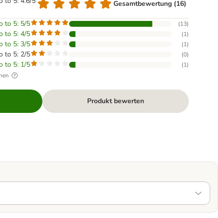
o to 5: 4.6/5
Gesamtbewertung (16)
o to 5: 5/5
(
13
)
o to 5: 4/5
(
1
)
o to 5: 3/5
(
1
)
o to 5: 2/5
(
0
)
o to 5: 1/5
(
1
)
hen
Produkt bewerten