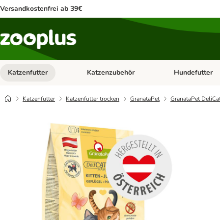
Versandkostenfrei ab 39€
Katzenfutter
Katzenzubehör
Hundefutter
Kategorie-Menü öffnen: Katzenfutter
Kategorie-Menü ö
Katzenfutter
Katzenfutter trocken
GranataPet
GranataPet DeliCa