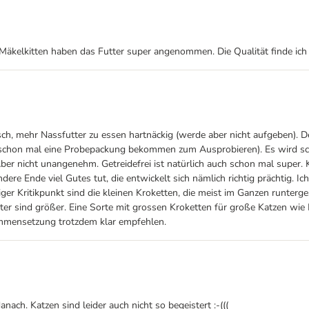
Mäkelkitten haben das Futter super angenommen. Die Qualität finde ich f
h, mehr Nassfutter zu essen hartnäckig (werde aber nicht aufgeben). De
schon mal eine Probepackung bekommen zum Ausprobieren). Es wird sch
ber nicht unangenehm. Getreidefrei ist natürlich auch schon mal super. 
re Ende viel Gutes tut, die entwickelt sich nämlich richtig prächtig. 
inziger Kritikpunkt sind die kleinen Kroketten, die meist im Ganzen runt
ter sind größer. Eine Sorte mit grossen Kroketten für große Katzen wi
ammensetzung trotzdem klar empfehlen.
ach. Katzen sind leider auch nicht so begeistert :-(((