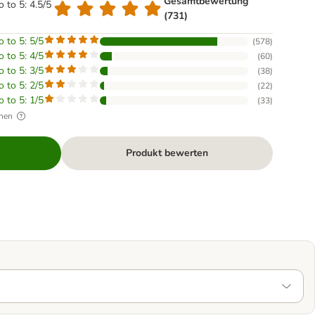
Gesamtbewertung
o to 5: 4.5/5
(731)
o to 5: 5/5
(
578
)
o to 5: 4/5
(
60
)
o to 5: 3/5
(
38
)
o to 5: 2/5
(
22
)
o to 5: 1/5
(
33
)
hen
Produkt bewerten