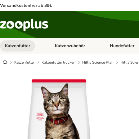
Versandkostenfrei ab 39€
Katzenfutter
Katzenzubehör
Hundefutter
Kategorie-Menü öffnen: Katzenfutter
Kategorie-Menü ö
Katzenfutter
Katzenfutter trocken
Hill's Science Plan
Hill's Sci