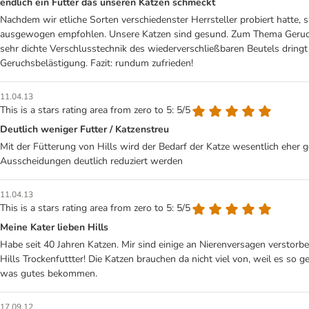
endlich ein Futter das unseren Katzen schmeckt
Nachdem wir etliche Sorten verschiedenster Herrsteller probiert hatte, 
ausgewogen empfohlen. Unsere Katzen sind gesund. Zum Thema Geruch: wi
sehr dichte Verschlusstechnik des wiederverschließbaren Beutels dringt
Geruchsbelästigung. Fazit: rundum zufrieden!
11.04.13
This is a stars rating area from zero to 5: 5/5
Deutlich weniger Futter / Katzenstreu
Mit der Fütterung von Hills wird der Bedarf der Katze wesentlich eher 
Ausscheidungen deutlich reduziert werden
11.04.13
This is a stars rating area from zero to 5: 5/5
Meine Kater lieben Hills
Habe seit 40 Jahren Katzen. Mir sind einige an Nierenversagen verstorbe
Hills Trockenfuttter! Die Katzen brauchen da nicht viel von, weil es so
was gutes bekommen.
17.09.12