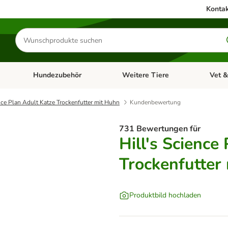
Kontak
Produkte
suchen
Hundezubehör
Weitere Tiere
Vet &
ffnen: Katzenzubehör
Kategorie-Menü öffnen: Hundefutter
Kategorie-Menü öffnen: Hundezube
Kategori
ence Plan Adult Katze Trockenfutter mit Huhn
Kundenbewertung
731 Bewertungen für
Hill's Science
Trockenfutter
Produktbild hochladen