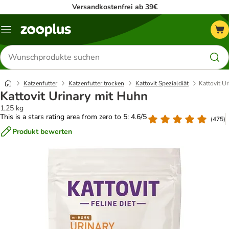
Versandkostenfrei ab 39€
Menü
Produkte
suchen
Katzenfutter
Katzenfutter trocken
Kattovit Spezialdiät
Kattovit U
Kattovit Urinary mit Huhn
1,25 kg
This is a stars rating area from zero to 5: 4.6/5
(
475
)
Produkt bewerten