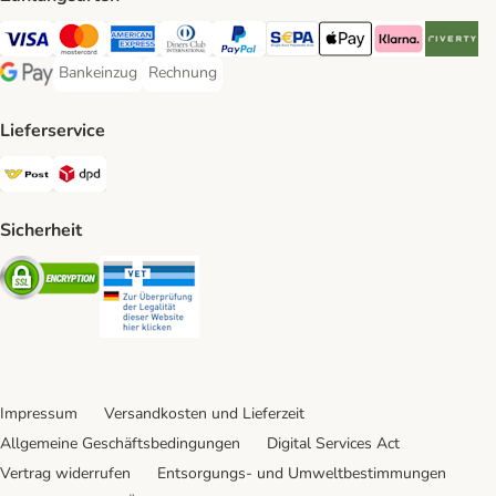
Visa Payment Method
MasterCard Payment Method
American Express Payment Method
Diners Club Payment Method
PayPal Payment Method
SEPA Payment Method
Apple Pay Payment Meth
Klarna Payment 
Riverty P
Bankeinzug
Rechnung
Bankeinzug Payment Method
Rechnung Payment Method
Google Pay Payment Method
Lieferservice
Österreichische Post Shipping Method
DPD Shipping Method
Sicherheit
Security
Security
Impressum
Versandkosten und Lieferzeit
Allgemeine Geschäftsbedingungen
Digital Services Act
Vertrag widerrufen
Entsorgungs- und Umweltbestimmungen