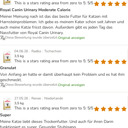
This is a stars rating area from zero to 5: 5/5
Royal Canin Urinary Moderate Calorie
Meiner Meinung nach ist das das beste Futter für Katzen mit
Harnsteinproblemen. Ich gebe es meinem Kater schon seit Jahren und
auch meine Katze frisst davon. Außerdem gibt es jeden Tag das
Nassfutter von Royal Canin Urinary.
Diese Bewertung wurde übersetzt.
Original anzeigen
|
|
04.06.26
Radka
Tschechien
3,5 kg
This is a stars rating area from zero to 5: 5/5
Granulat
Von Anfang an hatte er damit überhaupt kein Problem und es hat ihm
geschmeckt.
Diese Bewertung wurde übersetzt.
Original anzeigen
|
|
27.05.26
Renee
Niederlande
3,5 kg
This is a stars rating area from zero to 5: 5/5
Super
Meine Katze liebt dieses Trockenfutter. Und auch für ihren Darm
funktioniert es super. Gesunder Stuhlgang.