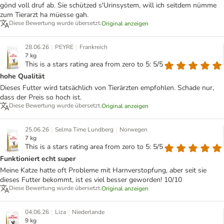
gönd voll druf ab. Sie schützed s'Urinsystem, will ich seitdem nümme
zum Tierarzt ha müesse gah.
Diese Bewertung wurde übersetzt.
Original anzeigen
|
|
28.06.26
PEYRE
Frankreich
7 kg
This is a stars rating area from zero to 5: 5/5
hohe Qualität
Dieses Futter wird tatsächlich von Tierärzten empfohlen. Schade nur,
dass der Preis so hoch ist.
Diese Bewertung wurde übersetzt.
Original anzeigen
|
|
25.06.26
Selma Time Lundberg
Norwegen
7 kg
This is a stars rating area from zero to 5: 5/5
Funktioniert echt super
Meine Katze hatte oft Probleme mit Harnverstopfung, aber seit sie
dieses Futter bekommt, ist es viel besser geworden! 10/10
Diese Bewertung wurde übersetzt.
Original anzeigen
|
|
04.06.26
Liza
Niederlande
9 kg