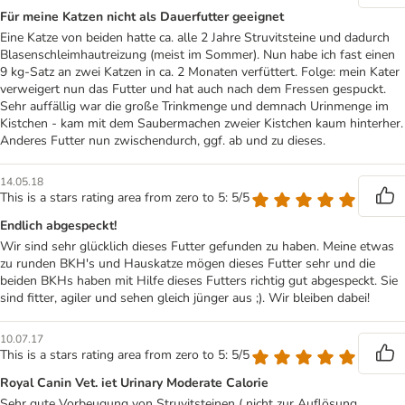
Für meine Katzen nicht als Dauerfutter geeignet
Eine Katze von beiden hatte ca. alle 2 Jahre Struvitsteine und dadurch
Blasenschleimhautreizung (meist im Sommer). Nun habe ich fast einen
9 kg-Satz an zwei Katzen in ca. 2 Monaten verfüttert. Folge: mein Kater
verweigert nun das Futter und hat auch nach dem Fressen gespuckt.
Sehr auffällig war die große Trinkmenge und demnach Urinmenge im
Kistchen - kam mit dem Saubermachen zweier Kistchen kaum hinterher.
Anderes Futter nun zwischendurch, ggf. ab und zu dieses.
14.05.18
This is a stars rating area from zero to 5: 5/5
Endlich abgespeckt!
Wir sind sehr glücklich dieses Futter gefunden zu haben. Meine etwas
zu runden BKH's und Hauskatze mögen dieses Futter sehr und die
beiden BKHs haben mit Hilfe dieses Futters richtig gut abgespeckt. Sie
sind fitter, agiler und sehen gleich jünger aus ;). Wir bleiben dabei!
10.07.17
This is a stars rating area from zero to 5: 5/5
Royal Canin Vet. iet Urinary Moderate Calorie
Sehr gute Vorbeugung von Struvitsteinen ( nicht zur Auflösung