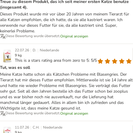
Treue zu diesem Produkt, das ich seit meiner ersten Katze benutze
(insgesamt 4).
Dieses Produkt wurde mir vor über 20 Jahren von meinem Tierarzt für
alle Katzen empfohlen, die ich hatte, da sie alle kastriert waren. Ich
verwende nur dieses Futter für sie, da alle kastriert sind. Super,
keinerlei Probleme.
Diese Bewertung wurde übersetzt.
Original anzeigen
|
|
22.07.26
D.
Niederlande
9 kg
This is a stars rating area from zero to 5: 5/5
Tut, was es soll
Meine Katze hatte schon als Kätzchen Probleme mit Blasengries. Der
Tierarzt hat mir dieses Futter empfohlen. Mittlerweile ist sie 14 Jahre alt
und hatte nie wieder Probleme mit Blasengries. Sie verträgt das Futter
sehr gut. Seit all den Jahren bestelle ich das Futter schon bei zooplus
und es war bisher noch nie ausverkauft, nur die Lieferung hat
manchmal länger gedauert. Alles in allem bin ich zufrieden und das
Wichtigste ist, dass meine Katze gesund ist.
Diese Bewertung wurde übersetzt.
Original anzeigen
|
|
11.07.26
C.H.
Niederlande
9 kg