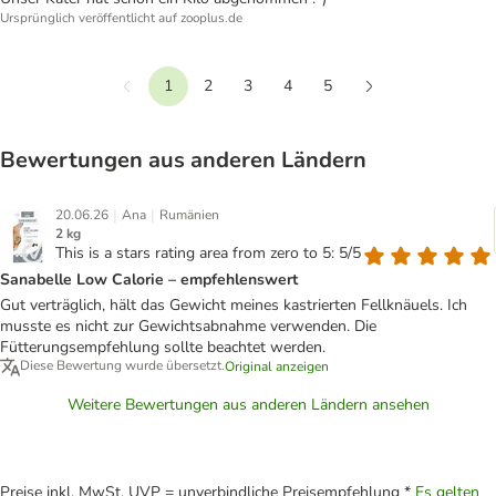
Ursprünglich veröffentlicht auf zooplus.de
1
2
3
4
5
Vorherige
Weiter
Bewertungen aus anderen Ländern
|
|
20.06.26
Ana
Rumänien
2 kg
This is a stars rating area from zero to 5: 5/5
Sanabelle Low Calorie – empfehlenswert
Gut verträglich, hält das Gewicht meines kastrierten Fellknäuels. Ich
musste es nicht zur Gewichtsabnahme verwenden. Die
Fütterungsempfehlung sollte beachtet werden.
Diese Bewertung wurde übersetzt.
Original anzeigen
Weitere Bewertungen aus anderen Ländern ansehen
Preise inkl. MwSt. UVP = unverbindliche Preisempfehlung *
Es gelten