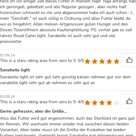
fand ich vor einiger Zeit dieses Futter in meinem Napf. Naja anfangs hab
ich genörgelt, gebettelt und alle Register gezogen , aber nichts half.
Inzwischen schmeckt es mir und abgenommen habe ich auch schon :-) ,
mein "Geschäft " ist auch völlig in Ordnung und alles Futter bleibt da
wo es hingehört. Allen meinen Artgenossen guten Hunger und den
Dosen-Tütenöffnern absolute Kaufempfehlung. PS: vorher gab es seit
Jahren Royal Canin light, Sanabelle ist auch sehr gut und viel
preiswerter
07.09.14
This is a stars rating area from zero to 5: 5/5
Sanabelle light
Sanabelle light ist sehr gut sehr günstig katzen nehmen gut von dem
sanabelle light sehr gut ab nehmen es sehr gut an
03.09.14
This is a stars rating area from zero to 5: 4/5
Gerne gefressen, aber die Größe...
Also das Futter wird gut angenommen, auch das Sterilized ist ganz gut
im Rennen. Wir wechseln immer wieder mal zwischen diesen beiden
Varianten. Aber leider muss ich die Größe der Kroketten bei beiden
Futtern bemängeln. Vielleicht bringt Sanabelle mal iiiiiirgendwann eine