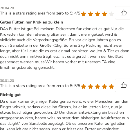
28.04.20
This is a stars rating area from zero to 5: 4/5
Gutes Futter, nur Krokies zu klein
DAs Futter ist gut.Bei meinem Dickerchen funktioniert es gut.Nur die
Kroketten könnten etwas größer sein, damit mehr gekaut wird &
vielleicht auch die Verpackungsgröße. Bis vor einigen Jahren gab es
noch Sanabelle in der Größe <1kg. So eine 2kg Packung reicht zwar
lange, aber für Leute die es erst einmal probieren wollen & Tier es dann
doch nicht annimmt/verträgt, etc., ist es ärgerlich, wenn der Großteil
gespendet werden muss.Wir haben vorher mit unserem TA eine
Ernährungsberatung gemacht.
30.01.20
This is a stars rating area from zero to 5: 5/5
Richtig gut
Da unser kleiner 6-jähriger Kater genau weiß, wie er Menschen um den
Finger wickelt, sodass diese ihn füttern, ist er im letzten Jahr, nun ja…
etwas kuscheliger geworden. :D Um dieser Entwicklung ein bisschen
entgegenzuwirken, haben wir uns statt dem bisherigen Adultfutter nun
das „Light“ von Sanabelle zugelegt. Ob es unserem Kater aufgefallen
ist, kann ich gar nicht sagen, denn er frisst das Futter unverändert