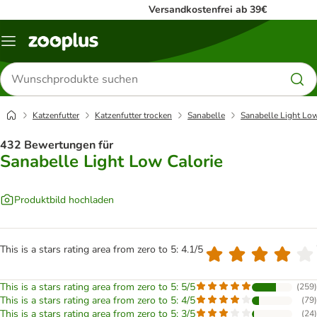
Versandkostenfrei ab 39€
Menü
Produkte
suchen
Katzenfutter
Katzenfutter trocken
Sanabelle
Sanabelle Light Low
432 Bewertungen für
Sanabelle Light Low Calorie
Produktbild hochladen
This is a stars rating area from zero to 5: 4.1/5
This is a stars rating area from zero to 5: 5/5
(
259
)
This is a stars rating area from zero to 5: 4/5
(
79
)
This is a stars rating area from zero to 5: 3/5
(
24
)