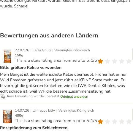
welche doch gut verkauft wurde? Gibt mir das Gefühl, dass eingespart
wurde. Schade!
Bewertungen aus anderen Ländern
|
|
22.07.26
Faiza Gouri
Vereinigtes Königreich
150g
This is a stars rating area from zero to 5: 1/5
Bitte größere Kekse verwenden
Mein Bengal ist die wählerischste Katze überhaupt. Früher hat er nur
Wild Freedom gefressen und jetzt rührt er KEINE Sorte mehr an. Er
bevorzugt die größeren Kroketten wie die JWB Dental-Kibbles, was
echt schade ist, weil WF die bessere Zusammensetzung hat.
Diese Bewertung wurde übersetzt.
Original anzeigen
|
|
14.07.26
Unhappy kitty
Vereinigtes Königreich
400g
This is a stars rating area from zero to 5: 1/5
Rezeptänderung zum Schlechteren