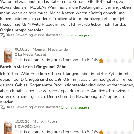
Warum etwas ändern, das Katzen und Kunden GELIEBT haben, zu
etwas, das sie HASSEN? Wenn es um die Kosten geht... verlangt eben
mehr, wenn es sein muss. Meine Katzen waren süchtig danach und
haben seitdem kein anderes Trockenfutter mehr akzeptiert... und jetzt
fressen sie KEIN Wild Freedom mehr. Ich würde lieber mehr für das
Originalrezept bezahlen.
Diese Bewertung wurde übersetzt.
Original anzeigen
|
|
06.06.26
Monica
Niederlande
2 kg Nieuw Recept
This is a stars rating area from zero to 5: 1/5
Brock is viel z'chli für gsundi Zähn
Ich füttere Wild Freedom scho seit langem, aber in letzter Zyt stimmt
öppis nöd. D Chügeli sind so chli (0.5 mm), das chan nöd guet sii für es
gsunds Gebiss. Sogenannte Produktionsfehler sind scho vorher zuegeh,
aber ich hätt lieber, sie würded öppis dra mache. Am liebschte wieder
so wie’s früener gsi isch. Denn stimmt d Beschriebig bi Zooplus au
wieder.
Diese Bewertung wurde übersetzt.
Original anzeigen
|
|
15.05.26
Michał
Polen
NOWOŚĆ: 2 kg
This is a stars rating area from zero to 5: 1/5