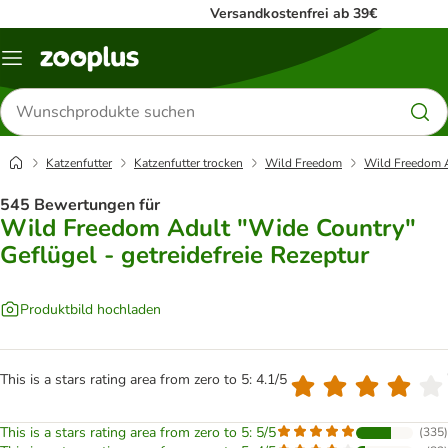
Versandkostenfrei ab 39€
Menü
Produkte
suchen
Katzenfutter
Katzenfutter trocken
Wild Freedom
Wild Freedom A
545 Bewertungen für
Wild Freedom Adult "Wide Country"
Geflügel - getreidefreie Rezeptur
Produktbild hochladen
This is a stars rating area from zero to 5: 4.1/5
This is a stars rating area from zero to 5: 5/5
(
335
)