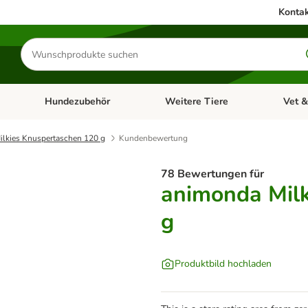
Kontak
Produkte
suchen
Hundezubehör
Weitere Tiere
Vet &
ffnen: Katzenzubehör
Kategorie-Menü öffnen: Hundefutter
Kategorie-Menü öffnen: Hundezube
Kategori
lkies Knuspertaschen 120 g
Kundenbewertung
78 Bewertungen für
animonda Milk
g
Produktbild hochladen