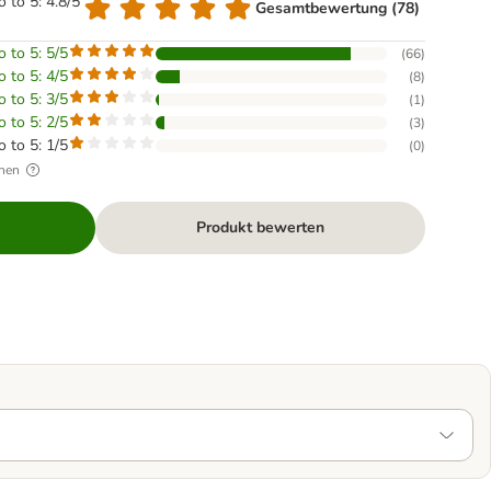
o to 5: 4.8/5
Gesamtbewertung (78)
o to 5: 5/5
(
66
)
o to 5: 4/5
(
8
)
o to 5: 3/5
(
1
)
o to 5: 2/5
(
3
)
o to 5: 1/5
(
0
)
hen
Produkt bewerten