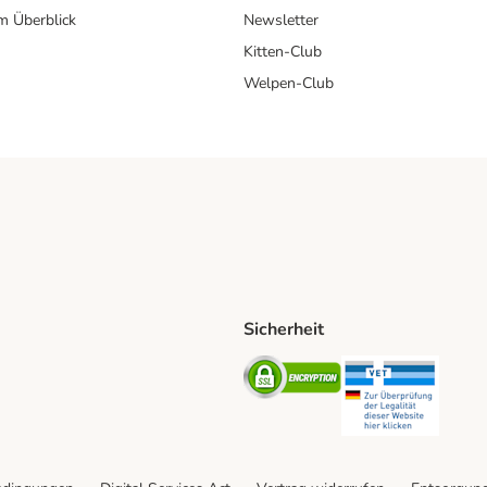
im Überblick
Newsletter
Kitten-Club
Welpen-Club
Sicherheit
hische Post Shipping Method
D Shipping Method
Security
Securit
od