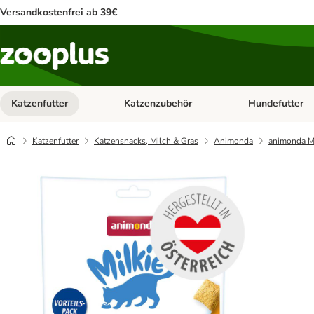
Versandkostenfrei ab 39€
Katzenfutter
Katzenzubehör
Hundefutter
Kategorie-Menü öffnen: Katzenfutter
Kategorie-Menü ö
Katzenfutter
Katzensnacks, Milch & Gras
Animonda
animonda Mi