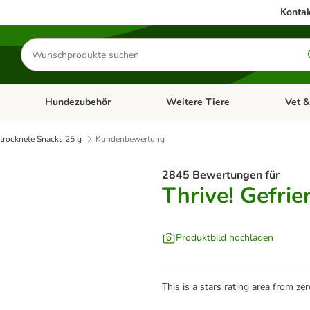
Kontak
Produkte
suchen
Hundezubehör
Weitere Tiere
Vet &
ffnen: Katzenzubehör
Kategorie-Menü öffnen: Hundefutter
Kategorie-Menü öffnen: Hundezube
Kategori
etrocknete Snacks 25 g
Kundenbewertung
2845 Bewertungen für
Thrive! Gefri
Produktbild hochladen
This is a stars rating area from zer