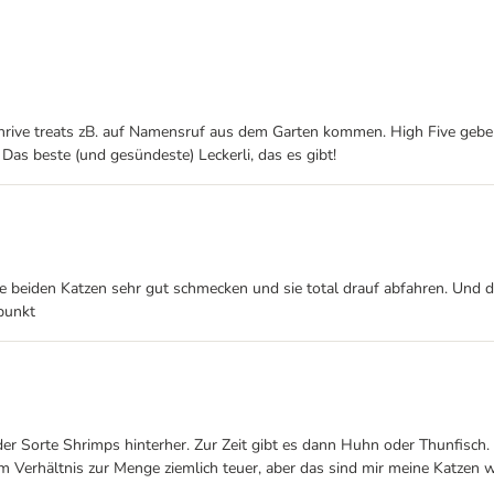
r thrive treats zB. auf Namensruf aus dem Garten kommen. High Five geb
Das beste (und gesündeste) Leckerli, das es gibt!
 sie beiden Katzen sehr gut schmecken und sie total drauf abfahren. Un
punkt
r Sorte Shrimps hinterher. Zur Zeit gibt es dann Huhn oder Thunfisch. 
im Verhältnis zur Menge ziemlich teuer, aber das sind mir meine Katzen w