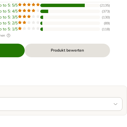
o to 5: 5/5
(
2135
)
o to 5: 4/5
(
373
)
o to 5: 3/5
(
130
)
o to 5: 2/5
(
89
)
o to 5: 1/5
(
118
)
hen
Produkt bewerten