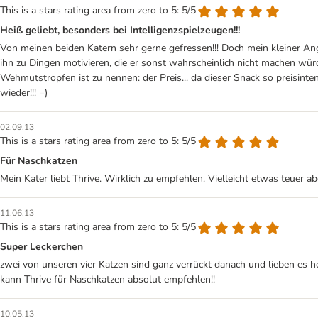
This is a stars rating area from zero to 5: 5/5
Heiß geliebt, besonders bei Intelligenzspielzeugen!!!
Von meinen beiden Katern sehr gerne gefressen!!! Doch mein kleiner An
ihn zu Dingen motivieren, die er sonst wahrscheinlich nicht machen würde
Wehmutstropfen ist zu nennen: der Preis... da dieser Snack so preisinte
wieder!!! =)
02.09.13
This is a stars rating area from zero to 5: 5/5
Für Naschkatzen
Mein Kater liebt Thrive. Wirklich zu empfehlen. Vielleicht etwas teuer a
11.06.13
This is a stars rating area from zero to 5: 5/5
Super Leckerchen
zwei von unseren vier Katzen sind ganz verrückt danach und lieben es hei
kann Thrive für Naschkatzen absolut empfehlen!!
10.05.13