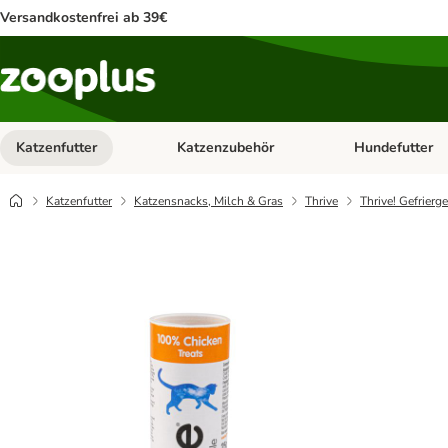
Versandkostenfrei ab 39€
Katzenfutter
Katzenzubehör
Hundefutter
Kategorie-Menü öffnen: Katzenfutter
Kategorie-Menü ö
Katzenfutter
Katzensnacks, Milch & Gras
Thrive
Thrive! Gefrierg