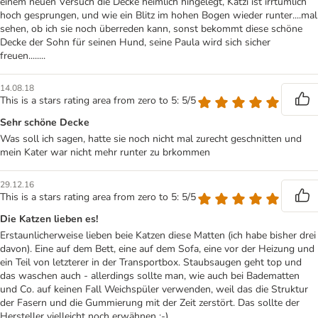
einem neuen Versuch die Decke heimlich hingelegt, Katzi ist irrtümlich
hoch gesprungen, und wie ein Blitz im hohen Bogen wieder runter....mal
sehen, ob ich sie noch überreden kann, sonst bekommt diese schöne
Decke der Sohn für seinen Hund, seine Paula wird sich sicher
freuen........
14.08.18
This is a stars rating area from zero to 5: 5/5
Sehr schöne Decke
Was soll ich sagen, hatte sie noch nicht mal zurecht geschnitten und
mein Kater war nicht mehr runter zu brkommen
29.12.16
This is a stars rating area from zero to 5: 5/5
Die Katzen lieben es!
Erstaunlicherweise lieben beie Katzen diese Matten (ich habe bisher drei
davon). Eine auf dem Bett, eine auf dem Sofa, eine vor der Heizung und
ein Teil von letzterer in der Transportbox. Staubsaugen geht top und
das waschen auch - allerdings sollte man, wie auch bei Badematten
und Co. auf keinen Fall Weichspüler verwenden, weil das die Struktur
der Fasern und die Gummierung mit der Zeit zerstört. Das sollte der
Hersteller vielleicht noch erwähnen ;-)