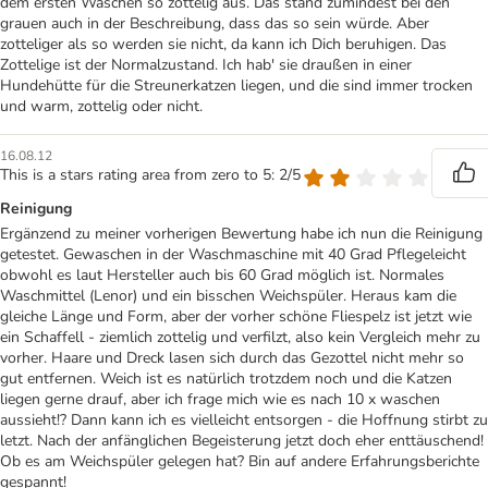
dem ersten Waschen so zottelig aus. Das stand zumindest bei den
grauen auch in der Beschreibung, dass das so sein würde. Aber
zotteliger als so werden sie nicht, da kann ich Dich beruhigen. Das
Zottelige ist der Normalzustand. Ich hab' sie draußen in einer
Hundehütte für die Streunerkatzen liegen, und die sind immer trocken
und warm, zottelig oder nicht.
16.08.12
This is a stars rating area from zero to 5: 2/5
Reinigung
Ergänzend zu meiner vorherigen Bewertung habe ich nun die Reinigung
getestet. Gewaschen in der Waschmaschine mit 40 Grad Pflegeleicht
obwohl es laut Hersteller auch bis 60 Grad möglich ist. Normales
Waschmittel (Lenor) und ein bisschen Weichspüler. Heraus kam die
gleiche Länge und Form, aber der vorher schöne Fliespelz ist jetzt wie
ein Schaffell - ziemlich zottelig und verfilzt, also kein Vergleich mehr zu
vorher. Haare und Dreck lasen sich durch das Gezottel nicht mehr so
gut entfernen. Weich ist es natürlich trotzdem noch und die Katzen
liegen gerne drauf, aber ich frage mich wie es nach 10 x waschen
aussieht!? Dann kann ich es vielleicht entsorgen - die Hoffnung stirbt zu
letzt. Nach der anfänglichen Begeisterung jetzt doch eher enttäuschend!
Ob es am Weichspüler gelegen hat? Bin auf andere Erfahrungsberichte
gespannt!