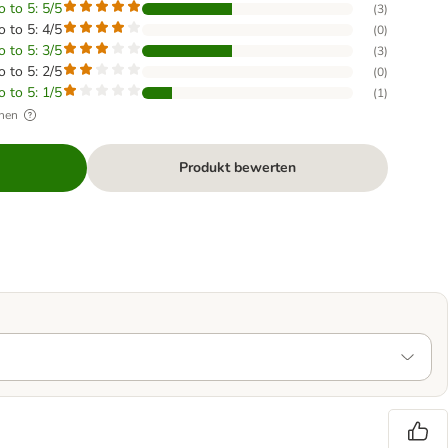
o to 5: 5/5
(
3
)
o to 5: 4/5
(
0
)
o to 5: 3/5
(
3
)
o to 5: 2/5
(
0
)
o to 5: 1/5
(
1
)
hen
Produkt bewerten