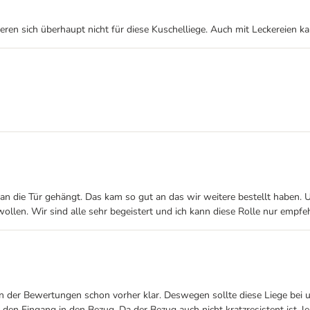
ieren sich überhaupt nicht für diese Kuschelliege. Auch mit Leckereien
 an die Tür gehängt. Das kam so gut an das wir weitere bestellt haben.
ollen. Wir sind alle sehr begeistert und ich kann diese Rolle nur empfe
n der Bewertungen schon vorher klar. Deswegen sollte diese Liege bei 
 den Eingang in den Bezug. Da der Bezug auch nicht kratzresistent ist, 