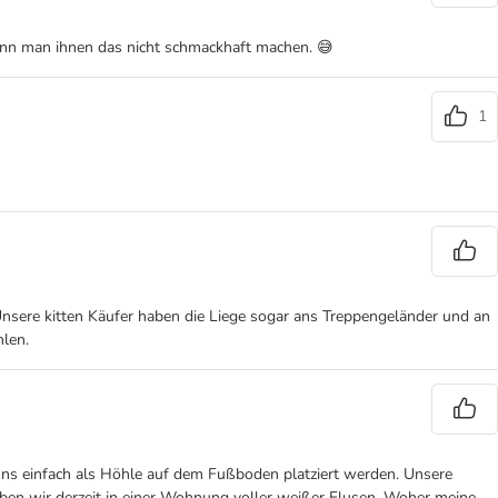
 kann man ihnen das nicht schmackhaft machen. 😅
1
 Unsere kitten Käufer haben die Liege sogar ans Treppengeländer und an
hlen.
uns einfach als Höhle auf dem Fußboden platziert werden. Unsere
leben wir derzeit in einer Wohnung voller weißer Flusen. Woher meine