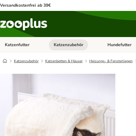
Versandkostenfrei ab 39€
Katzenfutter
Katzenzubehör
Hundefutter
Kategorie-Menü öffnen: Katzenfutter
Kategorie-Menü ö
Katzenzubehör
Katzenbetten & Häuser
Heizungs- & Fensterliegen