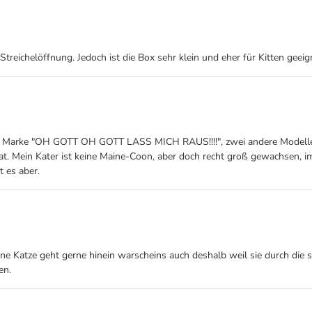
treichelöffnung. Jedoch ist die Box sehr klein und eher für Kitten geeign
der Marke "OH GOTT OH GOTT LASS MICH RAUS!!!!", zwei andere Modelle 
t. Mein Kater ist keine Maine-Coon, aber doch recht groß gewachsen, im
t es aber.
 Katze geht gerne hinein warscheins auch deshalb weil sie durch die seit
en.