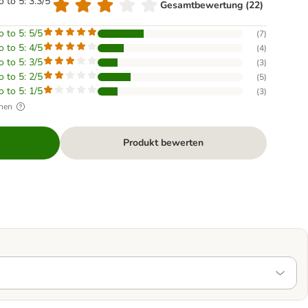
o to 5: 3.3/5
Gesamtbewertung (22)
o to 5: 5/5
(
7
)
o to 5: 4/5
(
4
)
o to 5: 3/5
(
3
)
o to 5: 2/5
(
5
)
o to 5: 1/5
(
3
)
hen
Produkt bewerten