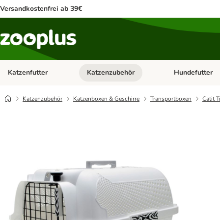
Versandkostenfrei ab 39€
Katzenfutter
Katzenzubehör
Hundefutter
Kategorie-Menü öffnen: Katzenfutter
Kategorie-Menü ö
Katzenzubehör
Katzenboxen & Geschirre
Transportboxen
Catit 