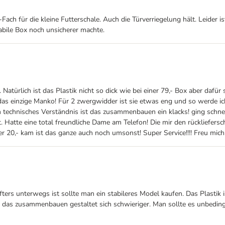
Fach für die kleine Futterschale. Auch die Türverriegelung hält. Leider i
labile Box noch unsicherer machte.
türlich ist das Plastik nicht so dick wie bei einer 79,- Box aber dafür 
st das einzige Manko! Für 2 zwergwidder ist sie etwas eng und so werde ic
en technisches Verständnis ist das zusammenbauen ein klacks! ging sch
Hatte eine total freundliche Dame am Telefon! Die mir den rückliefersc
20,- kam ist das ganze auch noch umsonst! Super Service!!!! Freu mich
ters unterwegs ist sollte man ein stabileres Model kaufen. Das Plastik 
das zusammenbauen gestaltet sich schwieriger. Man sollte es unbedingt