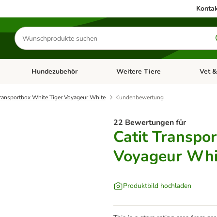
Kontak
Produkte
suchen
Hundezubehör
Weitere Tiere
Vet &
ffnen: Katzenzubehör
Kategorie-Menü öffnen: Hundefutter
Kategorie-Menü öffnen: Hundezube
Kategori
Transportbox White Tiger Voyageur White
Kundenbewertung
22 Bewertungen für
Catit Transpo
Voyageur Whi
Produktbild hochladen