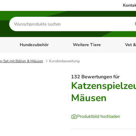
Kontak
Produkte
suchen
Hundezubehör
Weitere Tiere
Vet &
ffnen: Katzenzubehör
Kategorie-Menü öffnen: Hundefutter
Kategorie-Menü öffnen: Hundezube
Kategori
g-Set mit Bällen & Mäusen
Kundenbewertung
132 Bewertungen für
Katzenspielze
Mäusen
Produktbild hochladen