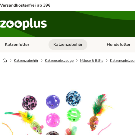
Versandkostenfrei ab 39€
Katzenfutter
Katzenzubehör
Hundefutter
Kategorie-Menü öffnen: Katzenfutter
Kategorie-Menü ö
Katzenzubehör
Katzenspielzeuge
Mäuse & Bälle
Katzenspielzeu