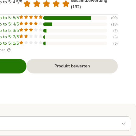
Gesamtbewertung
o to 5: 4.5/5
(132)
o to 5: 5/5
(
99
)
o to 5: 4/5
(
18
)
o to 5: 3/5
(
7
)
o to 5: 2/5
(
3
)
o to 5: 1/5
(
5
)
hen
Produkt bewerten