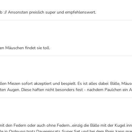
b :// Ansonsten preislich super und empfehlenswert.
en Mäuschen findet sie toll.
len Miezen sofort akzeptiert und bespielt. Es ist alles dabei: Bälle, Mäu
bten Augen. Diese haften nicht besonders fest - nachdem Paulchen ein A
 mit den Federn oder auch ohne Federn...einzig die Bälle mit der Kugel 
 alle in Ordnung trotz Dauereinsatz. Super Set und bei dem Preis kann ma