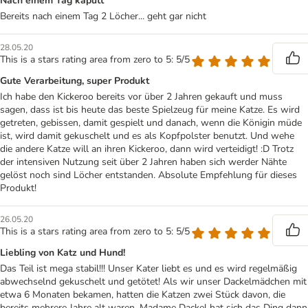
Nach einem Tag kaputt
Bereits nach einem Tag 2 Löcher... geht gar nicht
28.05.20
This is a stars rating area from zero to 5: 5/5
Gute Verarbeitung, super Produkt
Ich habe den Kickeroo bereits vor über 2 Jahren gekauft und muss
sagen, dass ist bis heute das beste Spielzeug für meine Katze. Es wird
getreten, gebissen, damit gespielt und danach, wenn die Königin müde
ist, wird damit gekuschelt und es als Kopfpolster benutzt. Und wehe
die andere Katze will an ihren Kickeroo, dann wird verteidigt! :D Trotz
der intensiven Nutzung seit über 2 Jahren haben sich werder Nähte
gelöst noch sind Löcher entstanden. Absolute Empfehlung für dieses
Produkt!
26.05.20
This is a stars rating area from zero to 5: 5/5
Liebling von Katz und Hund!
Das Teil ist mega stabil!!! Unser Kater liebt es und es wird regelmäßig
abwechselnd gekuschelt und getötet! Als wir unser Dackelmädchen mit
etwa 6 Monaten bekamen, hatten die Katzen zwei Stück davon, die
bereits mehrere Jahre alt waren. Madame Dackel hat sich das Ding dann