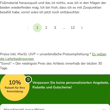
Füllmaterial herausquoll und das ist nichts, was ich in den Mägen der
beiden wiederfinden mag. Ich bin froh, dass ich es mit Zoopunkten
bezahlt habe, sonst wäre ich jetzt noch enttäuschter.
1
2
3
...
12
Vorherige
Weiter
Preise inkl. MwSt. UVP = unverbindliche Preisempfehlung *
Es gelten
die Lieferbedingungen
"Sonst" = Der niedrigste Preis des Artikels innerhalb der letzten 30
Tage.
10%
Verpassen Sie keine personalisierten Angebote,
Rabatte und Gutscheine!
Rabatt für Ihre
Anmeldung
Haustierart auswählen: