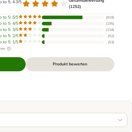
Gesamtbewertung
o to 5: 4.3/5
(1252)
o to 5: 5/5
(
818
)
o to 5: 4/5
(
195
)
o to 5: 3/5
(
134
)
o to 5: 2/5
(
52
)
o to 5: 1/5
(
53
)
hen
Produkt bewerten