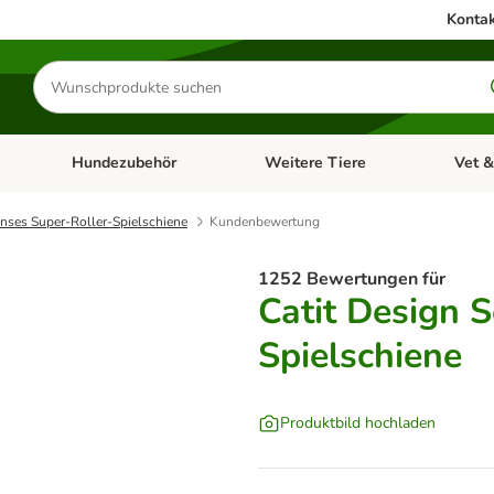
Kontak
Produkte
suchen
Hundezubehör
Weitere Tiere
Vet &
ffnen: Katzenzubehör
Kategorie-Menü öffnen: Hundefutter
Kategorie-Menü öffnen: Hundezube
Kategori
enses Super-Roller-Spielschiene
Kundenbewertung
1252 Bewertungen für
Catit Design 
Spielschiene
Produktbild hochladen