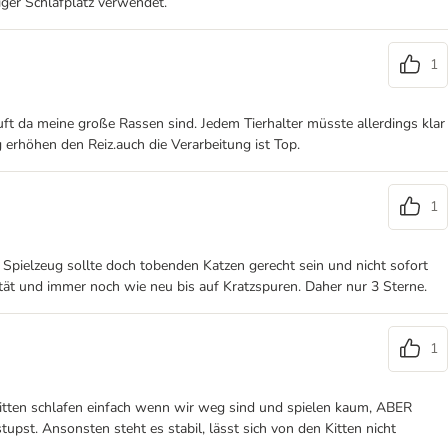
iger Schlafplatz verwendet.
1
ft da meine große Rassen sind. Jedem Tierhalter müsste allerdings klar
g erhöhen den Reiz.auch die Verarbeitung ist Top.
1
s Spielzeug sollte doch tobenden Katzen gerecht sein und nicht sofort
ualität und immer noch wie neu bis auf Kratzspuren. Daher nur 3 Sterne.
1
 Kitten schlafen einfach wenn wir weg sind und spielen kaum, ABER
pst. Ansonsten steht es stabil, lässt sich von den Kitten nicht