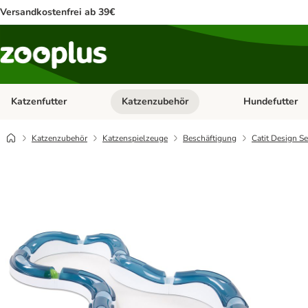
Versandkostenfrei ab 39€
Katzenfutter
Katzenzubehör
Hundefutter
Kategorie-Menü öffnen: Katzenfutter
Kategorie-Menü ö
Katzenzubehör
Katzenspielzeuge
Beschäftigung
Catit Design S