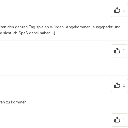
1
iebsten den ganzen Tag spielen würden. Angekommen, ausgepackt und
 sichtlich Spaß dabei haben!:-)
1
1
l ran zu kommen
1