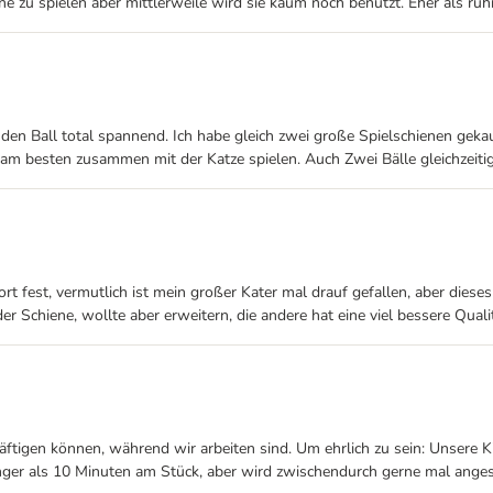
e zu spielen aber mittlerweile wird sie kaum noch benutzt. Eher als ruh
en Ball total spannend. Ich habe gleich zwei große Spielschienen gekau
so am besten zusammen mit der Katze spielen. Auch Zwei Bälle gleichzeiti
rt fest, vermutlich ist mein großer Kater mal drauf gefallen, aber diese
 ander Schiene, wollte aber erweitern, die andere hat eine viel bessere Q
häftigen können, während wir arbeiten sind. Um ehrlich zu sein: Unsere
nger als 10 Minuten am Stück, aber wird zwischendurch gerne mal angestu