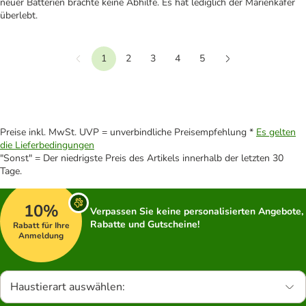
neuer Batterien brachte keine Abhilfe. Es hat lediglich der Marienkäfer
überlebt.
1
2
3
4
5
Vorherige
Weiter
Preise inkl. MwSt. UVP = unverbindliche Preisempfehlung *
Es gelten
die Lieferbedingungen
"Sonst" = Der niedrigste Preis des Artikels innerhalb der letzten 30
Tage.
10%
Verpassen Sie keine personalisierten Angebote,
Rabatte und Gutscheine!
Rabatt für Ihre
Anmeldung
Haustierart auswählen: