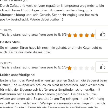
Überraschend gut
Durch Zufall und weil ich vom regulären Klumpstreu weg möchte bin
ich auf dieses Produkt gestoßen. Angenehmes handling, gute
Klumpenbildung und kein Geruch. Sehr sehr ergibig und hat mich
positiv beeindruckt. Werde dabei bleiben :)
14.09.20
This is a stars rating area from zero to 5: 5/5
Bestes Streu
So ein super Streu habe ich noch nie gehabt, und mein Kater liebt es
auch. Kaufe nur mehr dieses Streu
27.08.20
This is a stars rating area from zero to 5: 1/5
Leider unbefriedigend
Erstens kam das Paket mit einem gerissenen Sack an, die Sauerrei beim
Öffnen und Auspacken brauch ich nicht beschreiben. Aber wesentlich
für mich, der Eigengeruch ist für unser Empfinden schon ecklig, mit
Katzenurin hat es nach Erbrochenem gerochen. Bis das alte Streu
wieder ankommt also 3x anstatt 1x am Tag reinigen. In der Wohnung
verteilt es sich leider auch. Weniger als normales aber Fegen muss ich
trotzdem 2x täg 1 Stern für die Entsorgung in der Toilette, mit 2x