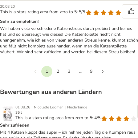
20.08.20
This is a stars rating area from zero to 5: 5/5
Sehr zu empfehlen!
Wir haben viele verschiedene Katzenstreus durch probiert und keines
hat und so überzeugt wie dieses! Die Katzentoilette riecht nicht
unangenehm, wie ich es von vielen anderen Streus kenne, klumpt schön
und fällt nicht komplett auseinander, wenn man die Katzentoilette
säubert. Wir sind sehr zufrieden und werden bei diesem Streu bleiben!
1
2
3
...
9
Vorherige
Weiter
Bewertungen aus anderen Ländern
|
|
01.08.26
Nicolette Looman
Niederlande
35 l
This is a stars rating area from zero to 5: 4/5
Sehr zufrieden
Mit 4 Katzen klappt das super – ich nehme jeden Tag die Klumpen raus