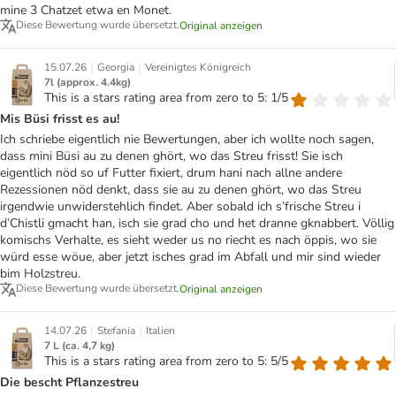
mine 3 Chatzet etwa en Monet.
Diese Bewertung wurde übersetzt.
Original anzeigen
|
|
15.07.26
Georgia
Vereinigtes Königreich
7l (approx. 4.4kg)
This is a stars rating area from zero to 5: 1/5
Mis Büsi frisst es au!
Ich schriebe eigentlich nie Bewertungen, aber ich wollte noch sagen,
dass mini Büsi au zu denen ghört, wo das Streu frisst! Sie isch
eigentlich nöd so uf Futter fixiert, drum hani nach allne andere
Rezessionen nöd denkt, dass sie au zu denen ghört, wo das Streu
irgendwie unwiderstehlich findet. Aber sobald ich s’frische Streu i
d’Chistli gmacht han, isch sie grad cho und het dranne gknabbert. Völlig
komischs Verhalte, es sieht weder us no riecht es nach öppis, wo sie
würd esse wöue, aber jetzt isches grad im Abfall und mir sind wieder
bim Holzstreu.
Diese Bewertung wurde übersetzt.
Original anzeigen
|
|
14.07.26
Stefania
Italien
7 L (ca. 4,7 kg)
This is a stars rating area from zero to 5: 5/5
Die bescht Pflanzestreu