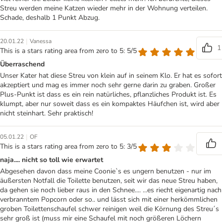
Streu werden meine Katzen wieder mehr in der Wohnung verteilen.
Schade, deshalb 1 Punkt Abzug.
|
20.01.22
Vanessa
1
This is a stars rating area from zero to 5: 5/5
Überraschend
Unser Kater hat diese Streu von klein auf in seinem Klo. Er hat es sofort
akzeptiert und mag es immer noch sehr gerne darin zu graben. Großer
Plus-Punkt ist dass es ein rein natürliches, pflanzliches Produkt ist. Es
klumpt, aber nur soweit dass es ein kompaktes Häufchen ist, wird aber
nicht steinhart. Sehr praktisch!
|
05.01.22
OF
This is a stars rating area from zero to 5: 3/5
naja.... nicht so toll wie erwartet
Abgesehen davon dass meine Coonie`s es ungern benutzen - nur im
äußersten Notfall die Toilette benutzen, seit wir das neue Streu haben,
da gehen sie noch lieber raus in den Schnee.... ...es riecht eigenartig nach
verbranntem Popcorn oder so.. und lässt sich mit einer herkömmlichen
groben Toilettenschaufel schwer reinigen weil die Körnung des Streu´s
sehr groß ist (muss mir eine Schaufel mit noch größeren Löchern