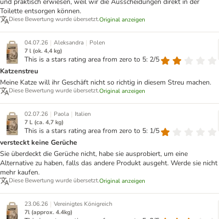
und praktisch erwiesen, weil wir die Ausscheidungen direkt in der
Toilette entsorgen können.
Diese Bewertung wurde übersetzt.
Original anzeigen
|
|
04.07.26
Aleksandra
Polen
7 l (ok. 4,4 kg)
This is a stars rating area from zero to 5: 2/5
Katzenstreu
Meine Katze will ihr Geschäft nicht so richtig in diesem Streu machen.
Diese Bewertung wurde übersetzt.
Original anzeigen
|
|
02.07.26
Paola
Italien
7 L (ca. 4,7 kg)
This is a stars rating area from zero to 5: 1/5
versteckt keine Gerüche
Sie überdeckt die Gerüche nicht, habe sie ausprobiert, um eine
Alternative zu haben, falls das andere Produkt ausgeht. Werde sie nicht
mehr kaufen.
Diese Bewertung wurde übersetzt.
Original anzeigen
|
23.06.26
Vereinigtes Königreich
7l (approx. 4.4kg)