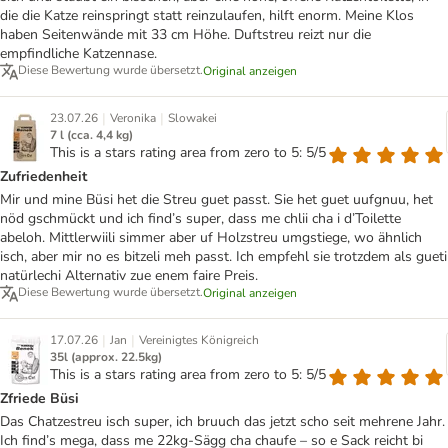
die die Katze reinspringt statt reinzulaufen, hilft enorm. Meine Klos
haben Seitenwände mit 33 cm Höhe. Duftstreu reizt nur die
empfindliche Katzennase.
Diese Bewertung wurde übersetzt.
Original anzeigen
|
|
23.07.26
Veronika
Slowakei
7 l (cca. 4,4 kg)
This is a stars rating area from zero to 5: 5/5
Zufriedenheit
Mir und mine Büsi het die Streu guet passt. Sie het guet uufgnuu, het
nöd gschmückt und ich find’s super, dass me chlii cha i d’Toilette
abeloh. Mittlerwiili simmer aber uf Holzstreu umgstiege, wo ähnlich
isch, aber mir no es bitzeli meh passt. Ich empfehl sie trotzdem als gueti
natürlechi Alternativ zue enem faire Preis.
Diese Bewertung wurde übersetzt.
Original anzeigen
|
|
17.07.26
Jan
Vereinigtes Königreich
35l (approx. 22.5kg)
This is a stars rating area from zero to 5: 5/5
Zfriede Büsi
Das Chatzestreu isch super, ich bruuch das jetzt scho seit mehrene Jahr.
Ich find’s mega, dass me 22kg-Sägg cha chaufe – so e Sack reicht bi