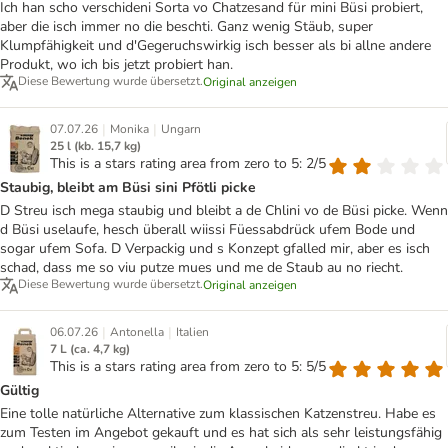
Ich han scho verschideni Sorta vo Chatzesand für mini Büsi probiert,
aber die isch immer no die beschti. Ganz wenig Stäub, super
Klumpfähigkeit und d'Gegeruchswirkig isch besser als bi allne andere
Produkt, wo ich bis jetzt probiert han.
Diese Bewertung wurde übersetzt.
Original anzeigen
|
|
07.07.26
Monika
Ungarn
25 l (kb. 15,7 kg)
This is a stars rating area from zero to 5: 2/5
Staubig, bleibt am Büsi sini Pfötli picke
D Streu isch mega staubig und bleibt a de Chlini vo de Büsi picke. Wenn
d Büsi uselaufe, hesch überall wiissi Füessabdrück ufem Bode und
sogar ufem Sofa. D Verpackig und s Konzept gfalled mir, aber es isch
schad, dass me so viu putze mues und me de Staub au no riecht.
Diese Bewertung wurde übersetzt.
Original anzeigen
|
|
06.07.26
Antonella
Italien
7 L (ca. 4,7 kg)
This is a stars rating area from zero to 5: 5/5
Gültig
Eine tolle natürliche Alternative zum klassischen Katzenstreu. Habe es
zum Testen im Angebot gekauft und es hat sich als sehr leistungsfähig