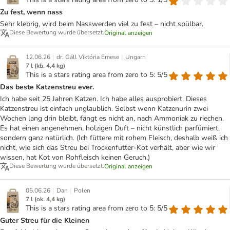
Zu fest, wenn nass
Sehr klebrig, wird beim Nasswerden viel zu fest – nicht spülbar.
Diese Bewertung wurde übersetzt.
Original anzeigen
|
|
12.06.26
dr. Gáll Viktória Emese
Ungarn
7 l (kb. 4,4 kg)
This is a stars rating area from zero to 5: 5/5
Das beste Katzenstreu ever.
Ich habe seit 25 Jahren Katzen. Ich habe alles ausprobiert. Dieses
Katzenstreu ist einfach unglaublich. Selbst wenn Katzenurin zwei
Wochen lang drin bleibt, fängt es nicht an, nach Ammoniak zu riechen.
Es hat einen angenehmen, holzigen Duft – nicht künstlich parfümiert,
sondern ganz natürlich. (Ich füttere mit rohem Fleisch, deshalb weiß ich
nicht, wie sich das Streu bei Trockenfutter-Kot verhält, aber wie wir
wissen, hat Kot von Rohfleisch keinen Geruch.)
Diese Bewertung wurde übersetzt.
Original anzeigen
|
|
05.06.26
Dan
Polen
7 l (ok. 4,4 kg)
This is a stars rating area from zero to 5: 5/5
Guter Streu für die Kleinen