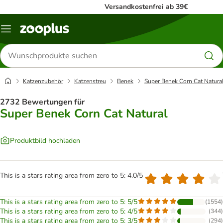
Versandkostenfrei ab 39€
Menü
Produkte
suchen
Katzenzubehör
Katzenstreu
Benek
Super Benek Corn Cat Natura
2732 Bewertungen für
Super Benek Corn Cat Natural
Produktbild hochladen
This is a stars rating area from zero to 5: 4.0/5
This is a stars rating area from zero to 5: 5/5
(
1554
)
This is a stars rating area from zero to 5: 4/5
(
344
)
This is a stars rating area from zero to 5: 3/5
(
294
)