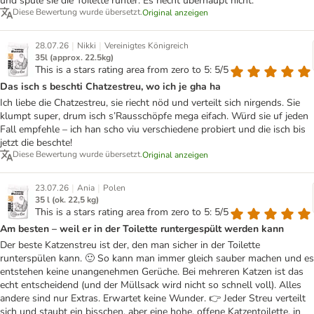
und spüle sie die Toilette runter. Es riecht überhaupt nicht.
Diese Bewertung wurde übersetzt.
Original anzeigen
|
|
28.07.26
Nikki
Vereinigtes Königreich
35l (approx. 22.5kg)
This is a stars rating area from zero to 5: 5/5
Das isch s beschti Chatzestreu, wo ich je gha ha
Ich liebe die Chatzestreu, sie riecht nöd und verteilt sich nirgends. Sie
klumpt super, drum isch s’Rausschöpfe mega eifach. Würd sie uf jeden
Fall empfehle – ich han scho viu verschiedene probiert und die isch bis
jetzt die beschte!
Diese Bewertung wurde übersetzt.
Original anzeigen
|
|
23.07.26
Ania
Polen
35 l (ok. 22,5 kg)
This is a stars rating area from zero to 5: 5/5
Am besten – weil er in der Toilette runtergespült werden kann
Der beste Katzenstreu ist der, den man sicher in der Toilette
runterspülen kann. 🙂 So kann man immer gleich sauber machen und es
entstehen keine unangenehmen Gerüche. Bei mehreren Katzen ist das
echt entscheidend (und der Müllsack wird nicht so schnell voll). Alles
andere sind nur Extras. Erwartet keine Wunder. 👉 Jeder Streu verteilt
sich und staubt ein bisschen, aber eine hohe, offene Katzentoilette, in