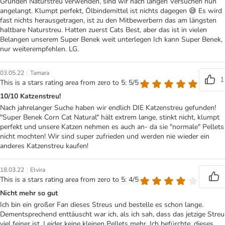
Gründen Naturstreu verwenden, sind wir nach langen Versuchen nun
angelangt. Klumpt perfekt, Ölbindemittel ist nichts dagegen 😅 Es wird
fast nichts herausgetragen, ist zu den Mitbewerbern das am längsten
haltbare Naturstreu. Hatten zuerst Cats Best, aber das ist in vielen
Belangen unserem Super Benek weit unterlegen Ich kann Super Benek,
nur weiterempfehlen. LG.
|
03.05.22
Tamara
1
This is a stars rating area from zero to 5: 5/5
10/10 Katzenstreu!
Nach jahrelanger Suche haben wir endlich DIE Katzenstreu gefunden!
"Super Benek Corn Cat Natural" hält extrem lange, stinkt nicht, klumpt
perfekt und unsere Katzen nehmen es auch an- da sie "normale" Pellets
nicht mochten! Wir sind super zufrieden und werden nie wieder ein
anderes Katzenstreu kaufen!
|
18.03.22
Elvira
This is a stars rating area from zero to 5: 4/5
Nicht mehr so gut
Ich bin ein großer Fan dieses Streus und bestelle es schon lange.
Dementsprechend enttäuscht war ich, als ich sah, dass das jetzige Streu
viel feiner ist. Leider keine kleinen Pellets mehr. Ich befürchte, dieses