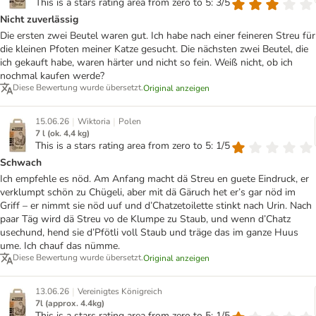
This is a stars rating area from zero to 5: 3/5
Nicht zuverlässig
Die ersten zwei Beutel waren gut. Ich habe nach einer feineren Streu für
die kleinen Pfoten meiner Katze gesucht. Die nächsten zwei Beutel, die
ich gekauft habe, waren härter und nicht so fein. Weiß nicht, ob ich
nochmal kaufen werde?
Diese Bewertung wurde übersetzt.
Original anzeigen
|
|
15.06.26
Wiktoria
Polen
7 l (ok. 4,4 kg)
This is a stars rating area from zero to 5: 1/5
Schwach
Ich empfehle es nöd. Am Anfang macht dä Streu en guete Eindruck, er
verklumpt schön zu Chügeli, aber mit dä Gäruch het er’s gar nöd im
Griff – er nimmt sie nöd uuf und d’Chatzetoilette stinkt nach Urin. Nach
paar Täg wird dä Streu vo de Klumpe zu Staub, und wenn d’Chatz
usechund, hend sie d’Pfötli voll Staub und träge das im ganze Huus
ume. Ich chauf das nümme.
Diese Bewertung wurde übersetzt.
Original anzeigen
|
13.06.26
Vereinigtes Königreich
7l (approx. 4.4kg)
This is a stars rating area from zero to 5: 1/5