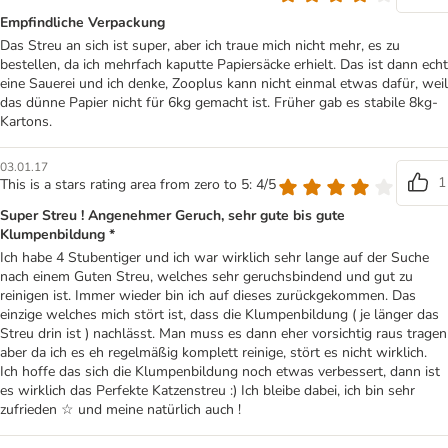
Empfindliche Verpackung
Das Streu an sich ist super, aber ich traue mich nicht mehr, es zu
bestellen, da ich mehrfach kaputte Papiersäcke erhielt. Das ist dann echt
eine Sauerei und ich denke, Zooplus kann nicht einmal etwas dafür, weil
das dünne Papier nicht für 6kg gemacht ist. Früher gab es stabile 8kg-
Kartons.
03.01.17
1
This is a stars rating area from zero to 5: 4/5
Super Streu ! Angenehmer Geruch, sehr gute bis gute
Klumpenbildung *
Ich habe 4 Stubentiger und ich war wirklich sehr lange auf der Suche
nach einem Guten Streu, welches sehr geruchsbindend und gut zu
reinigen ist. Immer wieder bin ich auf dieses zurückgekommen. Das
einzige welches mich stört ist, dass die Klumpenbildung ( je länger das
Streu drin ist ) nachlässt. Man muss es dann eher vorsichtig raus tragen
aber da ich es eh regelmäßig komplett reinige, stört es nicht wirklich.
Ich hoffe das sich die Klumpenbildung noch etwas verbessert, dann ist
es wirklich das Perfekte Katzenstreu :) Ich bleibe dabei, ich bin sehr
zufrieden ☆ und meine natürlich auch !