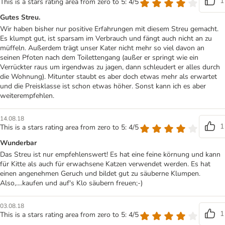
1
This is a stars rating area from zero to 5: 4/5
Gutes Streu.
Wir haben bisher nur positive Erfahrungen mit diesem Streu gemacht.
Es klumpt gut, ist sparsam im Verbrauch und fängt auch nicht an zu
müffeln. Außerdem trägt unser Kater nicht mehr so viel davon an
seinen Pfoten nach dem Toilettengang (außer er springt wie ein
Verrückter raus um irgendwas zu jagen, dann schleudert er alles durch
die Wohnung). Mitunter staubt es aber doch etwas mehr als erwartet
und die Preisklasse ist schon etwas höher. Sonst kann ich es aber
weiterempfehlen.
14.08.18
1
This is a stars rating area from zero to 5: 4/5
Wunderbar
Das Streu ist nur empfehlenswert! Es hat eine feine körnung und kann
für Kitte als auch für erwachsene Katzen verwendet werden. Es hat
einen angenehmen Geruch und bildet gut zu säuberne Klumpen.
Also,....kaufen und auf's Klo säubern freuen;-)
03.08.18
1
This is a stars rating area from zero to 5: 4/5