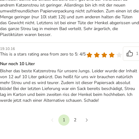
andrem Katzenstreu ist geringer. Allerdings bin ich mit der neuen
umweltfreundlichen Papierverpackung nicht zufrieden. Zum einen ist die
Menge geringer (nur 10l statt 12l) und zum anderen halten die Tüten
das Gewicht nicht. Letztens ist bei einer Tüte der Henkel abgerissen und
das ganze Streu lag in meinen Bad verteilt. Sehr ärgerlich, die
Plastiktüten waren besser.
19.10.16
1
This is a stars rating area from zero to 5: 4/5
Nur noch 10 Liter
Bisher das beste Katzenstreu für unsere Jungs. Leider wurde der Inhalt
von 12 auf 10 Liter gekürzt. Das heißt für uns wir brauchen natürlich
mehr Streu und es wird teurer. Zudem ist dieser Papiersack absolut
blöde! Bei der letzten Lieferung war ein Sack bereits beschädigt, Streu
lag im Karton und beim zweiten riss der Henkel beim hochheben. Ich
werde jetzt nach einer Alternative schauen. Schade!
1
2
Vorherige
Weiter