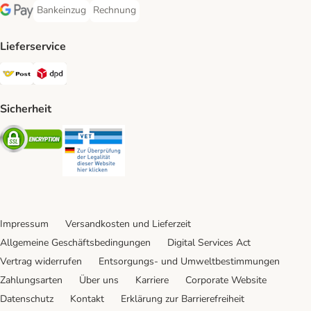
Bankeinzug
Rechnung
Bankeinzug Payment Method
Rechnung Payment Method
Google Pay Payment Method
Lieferservice
Österreichische Post Shipping Method
DPD Shipping Method
Sicherheit
Security
Security
Impressum
Versandkosten und Lieferzeit
Allgemeine Geschäftsbedingungen
Digital Services Act
Vertrag widerrufen
Entsorgungs- und Umweltbestimmungen
Zahlungsarten
Über uns
Karriere
Corporate Website
Datenschutz
Kontakt
Erklärung zur Barrierefreiheit