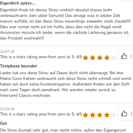
Eigentlich spitze....
Eigentlich finde ich dieses Streu wirklich absolut klasse (sehr
verbrauchsarm, kein übler Geruch)! Das einzige was in letzter Zeit
massiv auffällt, ist das diese Streu neuerdings seeeeehr stark staubt!!!!!
Dies war vorher nicht so! Ich hoffe, dass dies nicht die Regel wird!
Ansonsten müsste ich leider, wenn die nächste Lieferung genauso ist,
das Produkt wechseln!!!
24.07.18
1
This is a stars rating area from zero to 5: 4/5
Testphase beendet
Leider hat uns diese Streu auf Dauer doch nicht überzeugt. Bei drei
Maine Coon Katzen verbraucht sich diese Streu recht schnell und somit
haben wir doch keine Kostenersparnis. Außerdem finden wir den Duft
nach zwei Tagen doch penetrant. Wir werden wieder zurück zu
Intersand Classic wechseln.
11.04.18
1
This is a stars rating area from zero to 5: 4/5
Gut
Die Streu klumpt sehr gut, man riecht nichts, außer den Eigengeruch