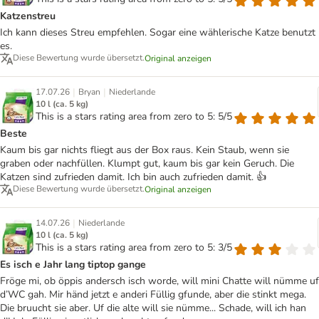
Katzenstreu
Ich kann dieses Streu empfehlen. Sogar eine wählerische Katze benutzt
es.
Diese Bewertung wurde übersetzt.
Original anzeigen
|
|
17.07.26
Bryan
Niederlande
10 l (ca. 5 kg)
This is a stars rating area from zero to 5: 5/5
Beste
Kaum bis gar nichts fliegt aus der Box raus. Kein Staub, wenn sie
graben oder nachfüllen. Klumpt gut, kaum bis gar kein Geruch. Die
Katzen sind zufrieden damit. Ich bin auch zufrieden damit. 👍
Diese Bewertung wurde übersetzt.
Original anzeigen
|
14.07.26
Niederlande
10 l (ca. 5 kg)
This is a stars rating area from zero to 5: 3/5
Es isch e Jahr lang tiptop gange
Fröge mi, ob öppis andersch isch worde, will mini Chatte will nümme uf
d’WC gah. Mir händ jetzt e anderi Füllig gfunde, aber die stinkt mega.
Die bruucht sie aber. Uf die alte will sie nümme... Schade, will ich han