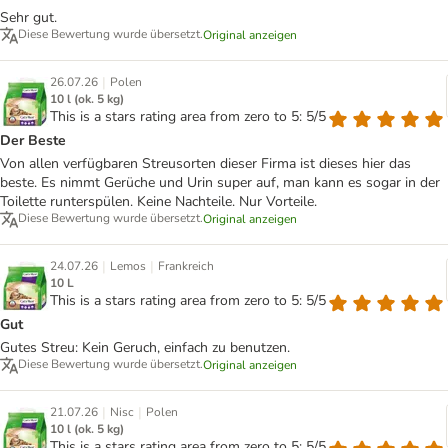
Sehr gut.
Diese Bewertung wurde übersetzt.
Original anzeigen
|
26.07.26
Polen
10 l (ok. 5 kg)
This is a stars rating area from zero to 5: 5/5
Der Beste
Von allen verfügbaren Streusorten dieser Firma ist dieses hier das
beste. Es nimmt Gerüche und Urin super auf, man kann es sogar in der
Toilette runterspülen. Keine Nachteile. Nur Vorteile.
Diese Bewertung wurde übersetzt.
Original anzeigen
|
|
24.07.26
Lemos
Frankreich
10 L
This is a stars rating area from zero to 5: 5/5
Gut
Gutes Streu: Kein Geruch, einfach zu benutzen.
Diese Bewertung wurde übersetzt.
Original anzeigen
|
|
21.07.26
Nisc
Polen
10 l (ok. 5 kg)
This is a stars rating area from zero to 5: 5/5