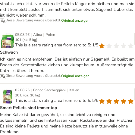
staubt auch nicht. Nur wenn die Pellets länger drin bleiben und man sie
nicht komplett ausleert, sammelt sich unten etwas Sägemehl, aber das
ist nicht weiter schlimm.
Diese Bewertung wurde übersetzt.
Original anzeigen
|
|
05.08.26
Alina
Polen
10 l (ok. 5 kg)
This is a stars rating area from zero to 5: 1/5
Schwach
Ich kann es nicht empfehlen. Das ist einfach nur Sägemehl. Es bleibt am
Boden der Katzentoilette kleben und klumpt kaum. Außerdem trägt die
Katze es überall herum.
Diese Bewertung wurde übersetzt.
Original anzeigen
|
|
02.08.26
Enrico Saccheggiani
Italien
20 L (ca. 10 kg)
This is a stars rating area from zero to 5: 5/5
Smart Pellets sind immer top
Meine Katze ist daran gewöhnt, sie sind leicht zu reinigen und
aufzusammeln, und sie hinterlassen kaum Rückstände an den Pfötchen.
Es sind kleine Pellets und meine Katze benutzt sie mittlerweile ohne
Probleme.