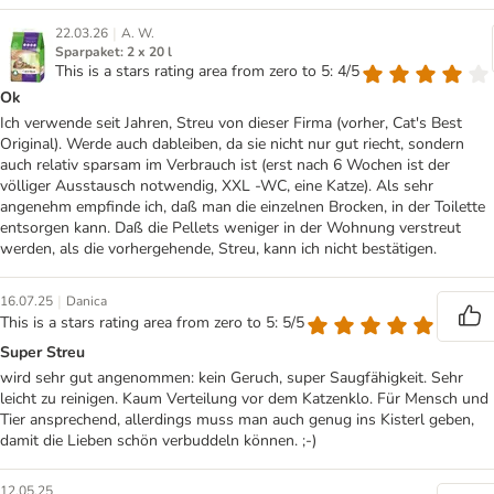
|
22.03.26
A. W.
Sparpaket: 2 x 20 l
This is a stars rating area from zero to 5: 4/5
Ok
Ich verwende seit Jahren, Streu von dieser Firma (vorher, Cat's Best
Original). Werde auch dableiben, da sie nicht nur gut riecht, sondern
auch relativ sparsam im Verbrauch ist (erst nach 6 Wochen ist der
völliger Ausstausch notwendig, XXL -WC, eine Katze). Als sehr
angenehm empfinde ich, daß man die einzelnen Brocken, in der Toilette
entsorgen kann. Daß die Pellets weniger in der Wohnung verstreut
werden, als die vorhergehende, Streu, kann ich nicht bestätigen.
|
16.07.25
Danica
This is a stars rating area from zero to 5: 5/5
Super Streu
wird sehr gut angenommen: kein Geruch, super Saugfähigkeit. Sehr
leicht zu reinigen. Kaum Verteilung vor dem Katzenklo. Für Mensch und
Tier ansprechend, allerdings muss man auch genug ins Kisterl geben,
damit die Lieben schön verbuddeln können. ;-)
12.05.25