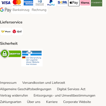
Visa Payment Method
MasterCard Payment Method
American Express Payment Method
Diners Club Payment Method
PayPal Payment Method
SEPA Payment Method
Apple Pay Payment Meth
Klarna Payment 
Riverty P
Bankeinzug
Rechnung
Bankeinzug Payment Method
Rechnung Payment Method
Google Pay Payment Method
Lieferservice
Österreichische Post Shipping Method
DPD Shipping Method
Sicherheit
Security
Security
Impressum
Versandkosten und Lieferzeit
Allgemeine Geschäftsbedingungen
Digital Services Act
Vertrag widerrufen
Entsorgungs- und Umweltbestimmungen
Zahlungsarten
Über uns
Karriere
Corporate Website