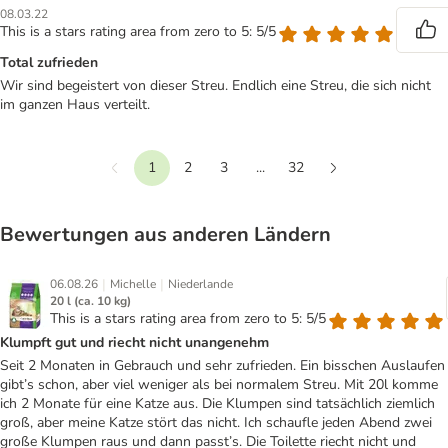
08.03.22
This is a stars rating area from zero to 5: 5/5
Total zufrieden
Wir sind begeistert von dieser Streu. Endlich eine Streu, die sich nicht
im ganzen Haus verteilt.
1
2
3
...
32
Vorherige
Weiter
Bewertungen aus anderen Ländern
|
|
06.08.26
Michelle
Niederlande
20 l (ca. 10 kg)
This is a stars rating area from zero to 5: 5/5
Klumpft gut und riecht nicht unangenehm
Seit 2 Monaten in Gebrauch und sehr zufrieden. Ein bisschen Auslaufen
gibt’s schon, aber viel weniger als bei normalem Streu. Mit 20l komme
ich 2 Monate für eine Katze aus. Die Klumpen sind tatsächlich ziemlich
groß, aber meine Katze stört das nicht. Ich schaufle jeden Abend zwei
große Klumpen raus und dann passt’s. Die Toilette riecht nicht und