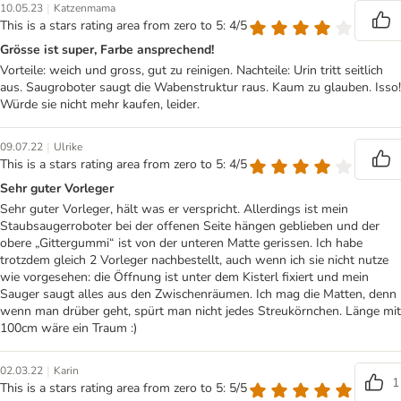
|
10.05.23
Katzenmama
This is a stars rating area from zero to 5: 4/5
Grösse ist super, Farbe ansprechend!
Vorteile: weich und gross, gut zu reinigen. Nachteile: Urin tritt seitlich
aus. Saugroboter saugt die Wabenstruktur raus. Kaum zu glauben. Isso!
Würde sie nicht mehr kaufen, leider.
|
09.07.22
Ulrike
This is a stars rating area from zero to 5: 4/5
Sehr guter Vorleger
Sehr guter Vorleger, hält was er verspricht. Allerdings ist mein
Staubsaugerroboter bei der offenen Seite hängen geblieben und der
obere „Gittergummi“ ist von der unteren Matte gerissen. Ich habe
trotzdem gleich 2 Vorleger nachbestellt, auch wenn ich sie nicht nutze
wie vorgesehen: die Öffnung ist unter dem Kisterl fixiert und mein
Sauger saugt alles aus den Zwischenräumen. Ich mag die Matten, denn
wenn man drüber geht, spürt man nicht jedes Streukörnchen. Länge mit
100cm wäre ein Traum :)
|
02.03.22
Karin
1
This is a stars rating area from zero to 5: 5/5