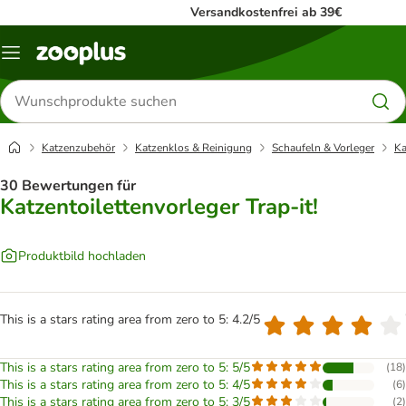
Versandkostenfrei ab 39€
Menü
Produkte
suchen
Katzenzubehör
Katzenklos & Reinigung
Schaufeln & Vorleger
Ka
30 Bewertungen für
Katzentoilettenvorleger Trap-it!
Produktbild hochladen
This is a stars rating area from zero to 5: 4.2/5
This is a stars rating area from zero to 5: 5/5
(
18
)
This is a stars rating area from zero to 5: 4/5
(
6
)
This is a stars rating area from zero to 5: 3/5
(
2
)