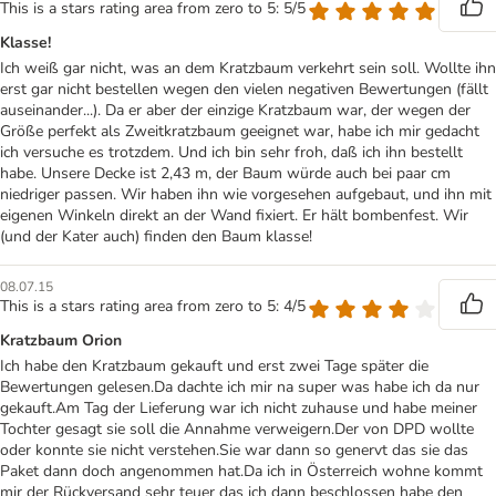
This is a stars rating area from zero to 5: 5/5
Klasse!
Ich weiß gar nicht, was an dem Kratzbaum verkehrt sein soll. Wollte ihn
erst gar nicht bestellen wegen den vielen negativen Bewertungen (fällt
auseinander...). Da er aber der einzige Kratzbaum war, der wegen der
Größe perfekt als Zweitkratzbaum geeignet war, habe ich mir gedacht
ich versuche es trotzdem. Und ich bin sehr froh, daß ich ihn bestellt
habe. Unsere Decke ist 2,43 m, der Baum würde auch bei paar cm
niedriger passen. Wir haben ihn wie vorgesehen aufgebaut, und ihn mit
eigenen Winkeln direkt an der Wand fixiert. Er hält bombenfest. Wir
(und der Kater auch) finden den Baum klasse!
08.07.15
This is a stars rating area from zero to 5: 4/5
Kratzbaum Orion
Ich habe den Kratzbaum gekauft und erst zwei Tage später die
Bewertungen gelesen.Da dachte ich mir na super was habe ich da nur
gekauft.Am Tag der Lieferung war ich nicht zuhause und habe meiner
Tochter gesagt sie soll die Annahme verweigern.Der von DPD wollte
oder konnte sie nicht verstehen.Sie war dann so genervt das sie das
Paket dann doch angenommen hat.Da ich in Österreich wohne kommt
mir der Rückversand sehr teuer das ich dann beschlossen habe den