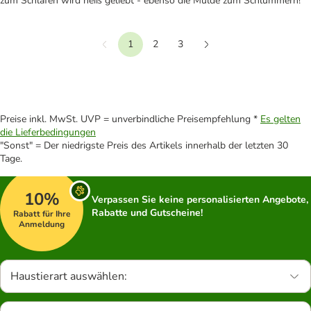
zum Schlafen wird heiß geliebt - ebenso die Mulde zum Schlummern!
1
2
3
Vorherige
Weiter
Preise inkl. MwSt. UVP = unverbindliche Preisempfehlung *
Es gelten
die Lieferbedingungen
"Sonst" = Der niedrigste Preis des Artikels innerhalb der letzten 30
Tage.
10%
Verpassen Sie keine personalisierten Angebote,
Rabatte und Gutscheine!
Rabatt für Ihre
Anmeldung
Haustierart auswählen: