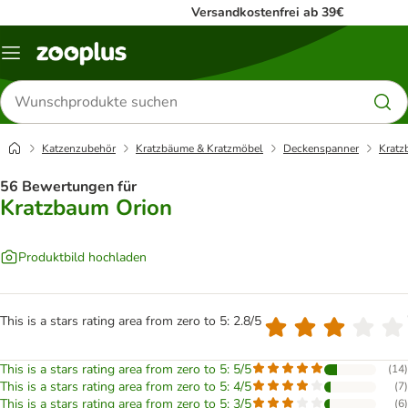
Versandkostenfrei ab 39€
Menü
Produkte
suchen
Katzenzubehör
Kratzbäume & Kratzmöbel
Deckenspanner
Kratz
56 Bewertungen für
Kratzbaum Orion
Produktbild hochladen
This is a stars rating area from zero to 5: 2.8/5
This is a stars rating area from zero to 5: 5/5
(
14
)
This is a stars rating area from zero to 5: 4/5
(
7
)
This is a stars rating area from zero to 5: 3/5
(
6
)