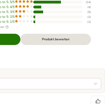
o to 5: 5/5
(
14
)
o to 5: 4/5
(
4
)
o to 5: 3/5
(
5
)
o to 5: 2/5
(
1
)
o to 5: 1/5
(
1
)
hen
Produkt bewerten