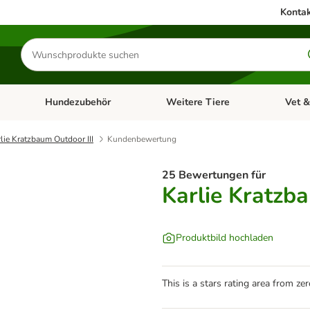
Kontak
Produkte
suchen
Hundezubehör
Weitere Tiere
Vet &
ffnen: Katzenzubehör
Kategorie-Menü öffnen: Hundefutter
Kategorie-Menü öffnen: Hundezube
Kategori
lie Kratzbaum Outdoor III
Kundenbewertung
25 Bewertungen für
Karlie Kratzba
Produktbild hochladen
This is a stars rating area from zer