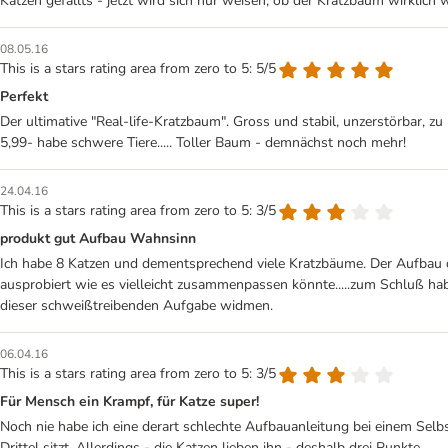
Katzen gefällts - jetzt wird sich nur weisen, ob der Kratzbaum wirklich 
08.05.16
This is a stars rating area from zero to 5: 5/5
Perfekt
Der ultimative "Real-life-Kratzbaum". Gross und stabil, unzerstörbar, z
5,99- habe schwere Tiere..... Toller Baum - demnächst noch mehr!
24.04.16
This is a stars rating area from zero to 5: 3/5
produkt gut Aufbau Wahnsinn
Ich habe 8 Katzen und dementsprechend viele Kratzbäume. Der Aufbau di
ausprobiert wie es vielleicht zusammenpassen könnte.....zum Schluß ha
dieser schweißtreibenden Aufgabe widmen.
06.04.16
This is a stars rating area from zero to 5: 3/5
Für Mensch ein Krampf, für Katze super!
Noch nie habe ich eine derart schlechte Aufbauanleitung bei einem Selb
Drittel sitzt. Allerdings - die Katzen lieben ihn - deshalb drei Punkte.