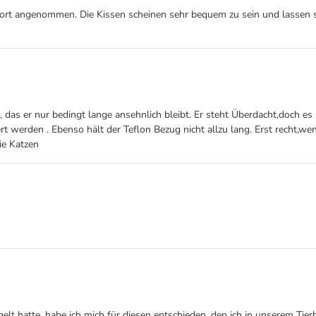
ort angenommen. Die Kissen scheinen sehr bequem zu sein und lassen s
 das er nur bedingt lange ansehnlich bleibt. Er steht Überdacht,doch 
t werden . Ebenso hält der Teflon Bezug nicht allzu lang. Erst recht,wen
ie Katzen
lt hatte, habe ich mich für diesen entschieden, den ich in unserem Tie