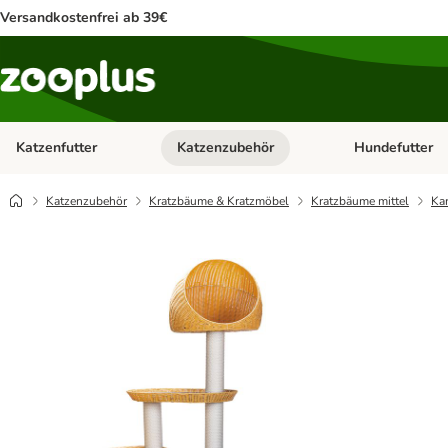
Versandkostenfrei ab 39€
Katzenfutter
Katzenzubehör
Hundefutter
Kategorie-Menü öffnen: Katzenfutter
Kategorie-Menü ö
Katzenzubehör
Kratzbäume & Kratzmöbel
Kratzbäume mittel
Kar