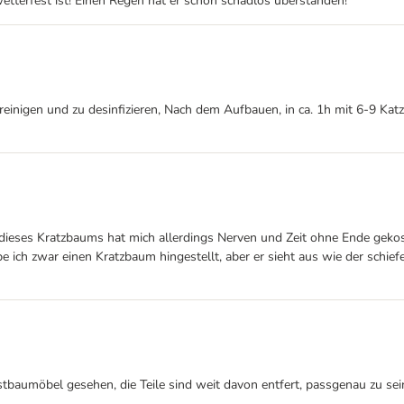
wetterfest ist! Einen Regen hat er schon schadlos überstanden!
u reinigen und zu desinfizieren, Nach dem Aufbauen, in ca. 1h mit 6-9 K
eses Kratzbaums hat mich allerdings Nerven und Zeit ohne Ende gekoste
be ich zwar einen Kratzbaum hingestellt, aber er sieht aus wie der sch
stbaumöbel gesehen, die Teile sind weit davon entfert, passgenau zu se