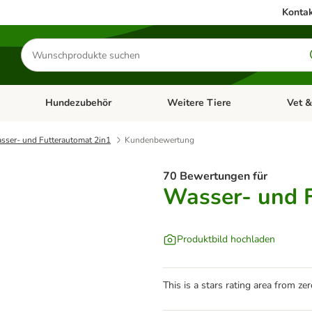
Kontak
Produkte
suchen
Hundezubehör
Weitere Tiere
Vet &
ffnen: Katzenzubehör
Kategorie-Menü öffnen: Hundefutter
Kategorie-Menü öffnen: Hundezube
Kategori
sser- und Futterautomat 2in1
Kundenbewertung
70 Bewertungen für
Wasser- und F
Produktbild hochladen
This is a stars rating area from zer