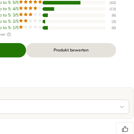
o to 5: 5/5
(
42
)
o to 5: 4/5
(
13
)
o to 5: 3/5
(
6
)
o to 5: 2/5
(
3
)
o to 5: 1/5
(
6
)
hen
Produkt bewerten