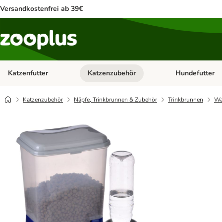
Versandkostenfrei ab 39€
Katzenfutter
Katzenzubehör
Hundefutter
Kategorie-Menü öffnen: Katzenfutter
Kategorie-Menü ö
Katzenzubehör
Näpfe, Trinkbrunnen & Zubehör
Trinkbrunnen
Wa