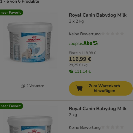
1 - 6 von 6 Produkte
product items have been changed
nser Favorit
Royal Canin Babydog Milk
2 x 2 kg
Keine Bewertung
Einzeln
118,98 €
116,99 €
29,25 € / kg
111,14 €
Zum Warenkorb
2 Varianten
hinzufügen
nser Favorit
Royal Canin Babydog Milk
2 kg
Keine Bewertung