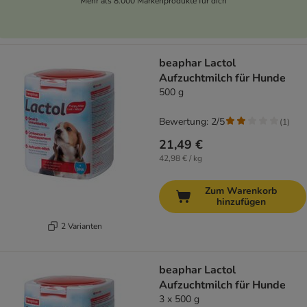
Mehr als 8.000 Markenprodukte für dich
beaphar Lactol
Aufzuchtmilch für Hunde
500 g
Bewertung: 2/5
(
1
)
21,49 €
42,98 € / kg
Zum Warenkorb
hinzufügen
2 Varianten
beaphar Lactol
Aufzuchtmilch für Hunde
3 x 500 g