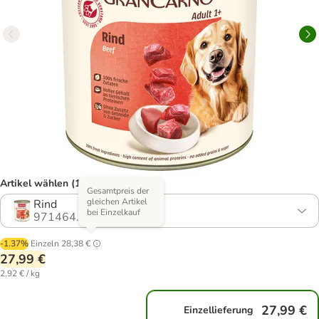
Artikel wählen (17 Varianten)
Gesamtpreis der
gleichen Artikel
Rind
bei Einzelkauf
971464.10
-1.37%
Einzeln
28,38 €
27,99 €
2,92 € / kg
27,99 €
Einzellieferung