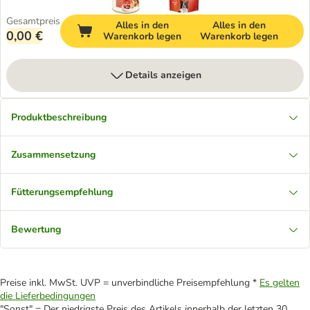
Gesamtpreis
Alles in den
Alles in den
0,00 €
Warenkorb legen
Warenkorb legen
Details anzeigen
Produktbeschreibung
Zusammensetzung
Fütterungsempfehlung
Bewertung
Preise inkl. MwSt. UVP = unverbindliche Preisempfehlung *
Es gelten
die Lieferbedingungen
"Sonst" = Der niedrigste Preis des Artikels innerhalb der letzten 30