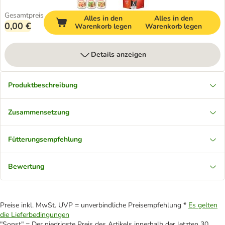
Gesamtpreis
Alles in den
Alles in den
0,00 €
Warenkorb legen
Warenkorb legen
Details anzeigen
Produktbeschreibung
Zusammensetzung
Fütterungsempfehlung
Bewertung
Preise inkl. MwSt. UVP = unverbindliche Preisempfehlung *
Es gelten
die Lieferbedingungen
"Sonst" = Der niedrigste Preis des Artikels innerhalb der letzten 30