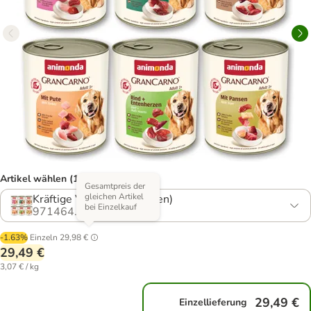
Artikel wählen (17 Varianten)
Gesamtpreis der
gleichen Artikel
Kräftige Variation (6 Sorten)
bei Einzelkauf
971464.21
-1.63%
Einzeln
29,98 €
29,49 €
3,07 € / kg
29,49 €
Einzellieferung