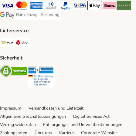
Visa Payment Method
MasterCard Payment Method
American Express Payment Method
Diners Club Payment Method
PayPal Payment Method
SEPA Payment Method
Apple Pay Payment Meth
Klarna Payment 
Riverty P
Bankeinzug
Rechnung
Bankeinzug Payment Method
Rechnung Payment Method
Google Pay Payment Method
Lieferservice
Österreichische Post Shipping Method
DPD Shipping Method
Sicherheit
Security
Security
Impressum
Versandkosten und Lieferzeit
Allgemeine Geschäftsbedingungen
Digital Services Act
Vertrag widerrufen
Entsorgungs- und Umweltbestimmungen
Zahlungsarten
Über uns
Karriere
Corporate Website