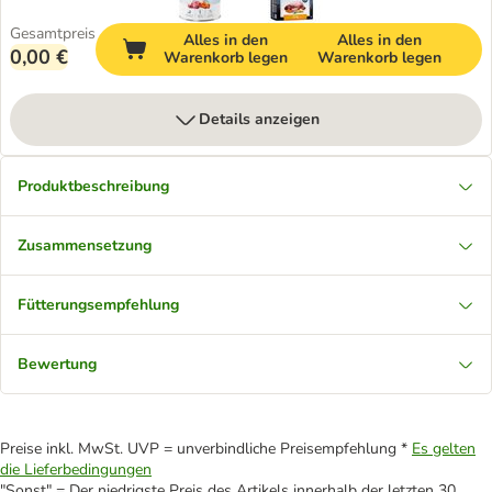
Gesamtpreis
Alles in den
Alles in den
0,00 €
Warenkorb legen
Warenkorb legen
Details anzeigen
Produktbeschreibung
Zusammensetzung
Fütterungsempfehlung
Bewertung
Preise inkl. MwSt. UVP = unverbindliche Preisempfehlung *
Es gelten
die Lieferbedingungen
"Sonst" = Der niedrigste Preis des Artikels innerhalb der letzten 30