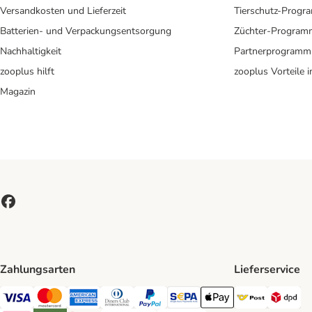
Versandkosten und Lieferzeit
Tierschutz-Prog
Batterien- und Verpackungsentsorgung
Züchter-Program
Nachhaltigkeit
Partnerprogramm
zooplus hilft
zooplus Vorteile 
Magazin
Zahlungsarten
Lieferservice
Österreic
DP
Visa Payment Method
MasterCard Payment Method
American Express Payment Method
Diners Club Payment Method
PayPal Payment Method
SEPA Payment Method
Apple Pay Payment Meth