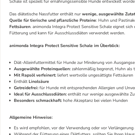
Schale ist speziell für ernährungssensible Hunde entwickelt word
Das diätetische Nassfutter enthält nur
wenige, ausgewählte Zuta
Quelle für tierische und pflanzliche Proteine
: Huhn und Pastinake
Fettsäuren
. animonda Integra Protect Sensitive Schale eignet sic
Fütterung und kann für Ausschlussdiäten verwendet werden.
animonda Integra Protect Sensitive Schale im Überblick:
Diät-Alleinfuttermittel für Hunde zur Minderung von Ausgangse
Ausgewählte Proteinquellen:
zahlenmäßig begrenzt, Huhn als ti
Mit Rapsöl verfeinert:
liefert wertvolle ungesättigte Fettsäuren
Enthält
Linolsäure
Getreidefrei:
für Hunde mit entsprechenden Allergien und Unver
Ideal für Ausschlussdiäten:
enthält nur wenige ausgewählte Zu
Besonders schmackhaft:
hohe Akzeptanz bei vielen Hunden
Allgemeine Hinweise:
Es wird empfohlen, vor der Verwendung oder vor Verlängerung d
Während der Fütterung eines Diätfutters, sollten Sie Ihren Hau