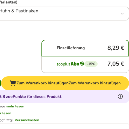
Varianten)
 Huhn & Pastinaken
8,29 €
Einzellieferung
7,05 €
-15%
Zum Warenkorb hinzufügen
Zum Warenkorb hinzufügen
 8 zooPunkte für dieses Produkt
tage
mehr lesen
r lesen
ggf. zzgl.
Versandkosten