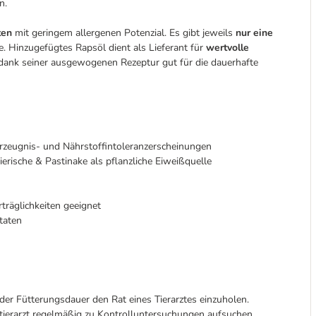
en.
ten
mit geringem allergenen Potenzial. Es gibt jeweils
nur eine
. Hinzugefügtes Rapsöl dient als Lieferant für
wertvolle
h dank seiner ausgewogenen Rezeptur gut für die dauerhafte
rzeugnis- und Nährstoffintoleranzerscheinungen
erische & Pastinake als pflanzliche Eiweißquelle
träglichkeiten geeignet
taten
er Fütterungsdauer den Rat eines Tierarztes einzuholen.
stierarzt regelmäßig zu Kontrolluntersuchungen aufsuchen.