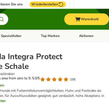
tieren Sie uns
Wiederbestellen
Warenkorb
 Spezialfutter
Top Marken
Aktionen
hör
e-Menü öffnen: Weitere Tiere
Kategorie-Menü öffnen: Vet & Spezialfutter
Kategorie-Menü öffne
a Integra Protect
e Schale
astinaken
g area from zero to 5: 5.0/5
(
10
)
ten
 Hunde mit Futtermittelunverträglichkeiten, Huhn und Pastinake als
len, für Ausschlussdiäten geeignet, gut verdaulich, hohe Akzeptanz, in
iter