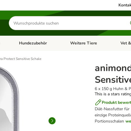
Kontak
Produkte
suchen
Hundezubehör
Weitere Tiere
Vet &
ffnen: Katzenzubehör
Kategorie-Menü öffnen: Hundefutter
Kategorie-Menü öffnen: Hundezube
Kategori
a Protect Sensitive Schale
animond
Sensitiv
6 x 150 g Huhn & P
This is a stars ratin
Produkt bewer
Diät-Nassfutter für
einzige Proteinquel
Portionsschalen
we