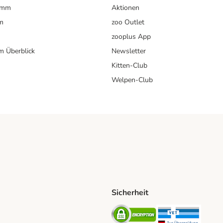
ramm
Aktionen
m
zoo Outlet
zooplus App
im Überblick
Newsletter
Kitten-Club
Welpen-Club
Sicherheit
hische Post Shipping Method
D Shipping Method
Security
Securit
od