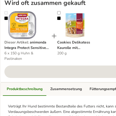
Wird oft zusammen gekauft
animonda Integra Protect Sensitive Schale
Cookies Delikatess Kaurolle mit H
Dieser Artikel
:
animonda
Cookies Delikatess
Integra Protect Sensitive
Kaurolle mit
Schale
6 x 150 g Huhn &
Hühnchenfiletstreifen
200 g
Pastinaken
Produktbeschreibung
Zusammensetzung
Fütterungsemp
Verträgt Ihr Hund bestimmte Bestandteile des Futters nicht, kann
Verdauungsbeschwerden äußern. Eine abgestimmte Ernährung kann i