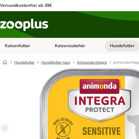
Versandkostenfrei ab 39€
Katzenfutter
Katzenzubehör
Hundefutter
Kategorie-Menü öffnen: Katzenfutter
Kategorie-Menü ö
Hundefutter
Hundefutter nass
Animonda Integra
animonda Integr