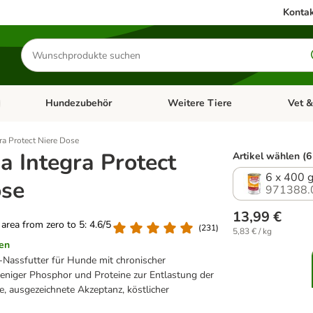
Kontak
Produkte
suchen
Hundezubehör
Weitere Tiere
Vet &
ffnen: Katzenzubehör
Kategorie-Menü öffnen: Hundefutter
Kategorie-Menü öffnen: Hundezube
Kategori
ra Protect Niere Dose
 Integra Protect
Artikel wählen (6
6 x 400 g
ose
971388.
13,99 €
g area from zero to 5: 4.6/5
(
231
)
5,83 € / kg
en
Nassfutter für Hunde mit chronischer
weniger Phosphor und Proteine zur Entlastung der
e, ausgezeichnete Akzeptanz, köstlicher