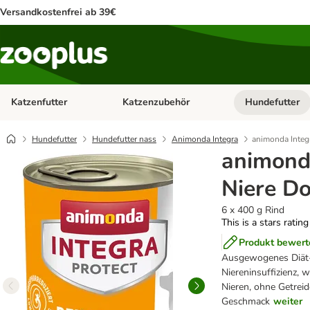
Versandkostenfrei ab 39€
Katzenfutter
Katzenzubehör
Hundefutter
Kategorie-Menü öffnen: Katzenfutter
Kategorie-Menü ö
Hundefutter
Hundefutter nass
Animonda Integra
animonda Integ
animonda
Niere D
6 x 400 g Rind
This is a stars ratin
Produkt bewert
Ausgewogenes Diät-
Niereninsuffizienz, 
Nieren, ohne Getreid
Geschmack
weiter