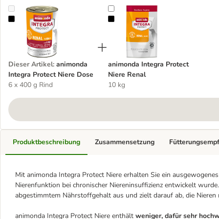
animonda Integra Protect Niere Dose
animonda Integra Protect Niere Re
Dieser Artikel
:
animonda
animonda Integra Protect
Integra Protect Niere Dose
Niere Renal
6 x 400 g Rind
10 kg
Produktbeschreibung
Zusammensetzung
Fütterungsemp
Mit animonda Integra Protect Niere erhalten Sie ein ausgewogenes
Nierenfunktion bei chronischer Niereninsuffizienz entwickelt wurde.
abgestimmtem Nährstoffgehalt aus und zielt darauf ab, die Nieren 
animonda Integra Protect Niere enthält
weniger, dafür sehr hochw