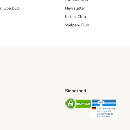
im Überblick
Newsletter
Kitten-Club
Welpen-Club
Sicherheit
hische Post Shipping Method
D Shipping Method
Security
Securit
od