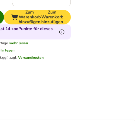
Zum
Zum
Warenkorb
Warenkorb
hinzufügen
hinzufügen
t 14 zooPunkte für dieses
ktage
mehr lesen
hr lesen
t.
ggf. zzgl.
Versandkosten