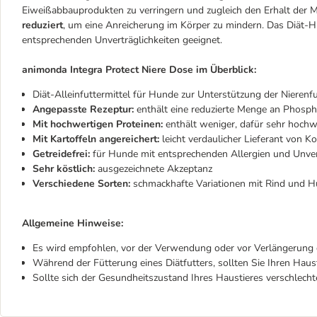
Eiweißabbauprodukten zu verringern und zugleich den Erhalt der M
reduziert
, um eine Anreicherung im Körper zu mindern. Das Diät-H
entsprechenden Unverträglichkeiten geeignet.
animonda Integra Protect Niere Dose im Überblick:
Diät-Alleinfuttermittel für Hunde zur Unterstützung der Nierenfu
Angepasste Rezeptur:
enthält eine reduzierte Menge an Phosph
Mit hochwertigen Proteinen:
enthält weniger, dafür sehr hochw
Mit Kartoffeln angereichert:
leicht verdaulicher Lieferant von K
Getreidefrei:
für Hunde mit entsprechenden Allergien und Unver
Sehr köstlich:
ausgezeichnete Akzeptanz
Verschiedene Sorten:
schmackhafte Variationen mit Rind und Hu
Allgemeine Hinweise:
Es wird empfohlen, vor der Verwendung oder vor Verlängerung d
Während der Fütterung eines Diätfutters, sollten Sie Ihren Hau
Sollte sich der Gesundheitszustand Ihres Haustieres verschlecht