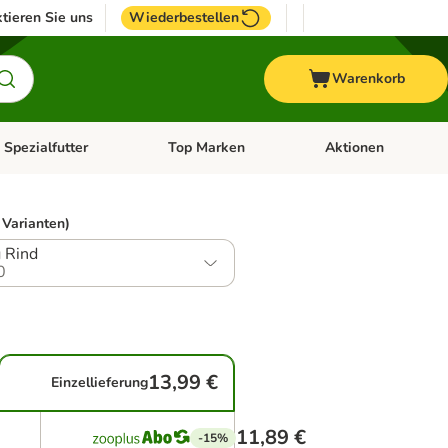
tieren Sie uns
Wiederbestellen
Warenkorb
 Spezialfutter
Top Marken
Aktionen
hör
e-Menü öffnen: Weitere Tiere
Kategorie-Menü öffnen: Vet & Spezialfutter
Kategorie-Menü öffne
 Varianten)
 Rind
0
13,99 €
Einzellieferung
11,89 €
-15%