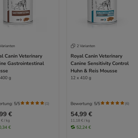
Varianten
2 Varianten
l Canin Veterinary
Royal Canin Veterinary
ne Gastrointestinal
Canine Sensitivity Control
sse
Huhn & Reis Mousse
 400 g
12 x 410 g
rtung: 5/5
Bewertung: 5/5
(
1
)
(
6
)
99 €
54,99 €
 € / kg
11,18 € / kg
0,34 €
52,24 €