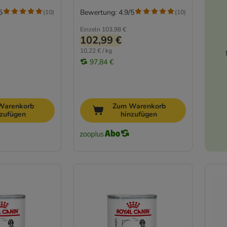
5
Bewertung: 4.9/5
(
10
)
(
10
)
Einzeln
103,98 €
102,99 €
10,22 € / kg
97,84 €
Warenkorb
Zum Warenkorb
nzufügen
hinzufügen