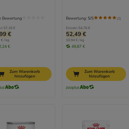
e Bewertung
Bewertung: 5/5
(
2
)
ln
57,16 €
Einzeln
54,76 €
99 €
52,49 €
 € / kg
10,94 € / kg
2,24 €
49,87 €
Zum Warenkorb
Zum Warenkorb
hinzufügen
hinzufügen