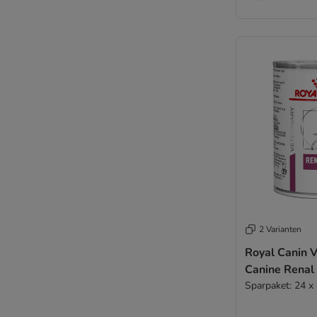
Rodi
Rosie's Farm
Royal Canin
Royal Canin CARE Nutrition
Schesir
Smølke
STRAYZ
Taste of the Wild
Natural Trainer
Trovet
Ultima
Virbac
Wellness Core
2 Varianten
Wiejska Zagroda
Royal Canin V
WOW
Canine Renal
Yarrah
Sparpaket: 24 x
Ziwi Peak