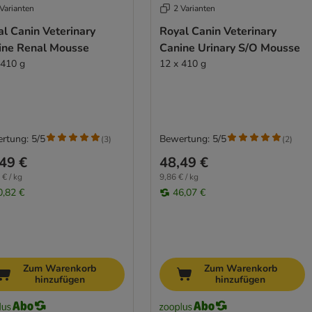
Varianten
2 Varianten
l Canin Veterinary
Royal Canin Veterinary
ine Renal Mousse
Canine Urinary S/O Mousse
 410 g
12 x 410 g
rtung: 5/5
Bewertung: 5/5
(
3
)
(
2
)
49 €
48,49 €
 € / kg
9,86 € / kg
0,82 €
46,07 €
Zum Warenkorb
Zum Warenkorb
hinzufügen
hinzufügen