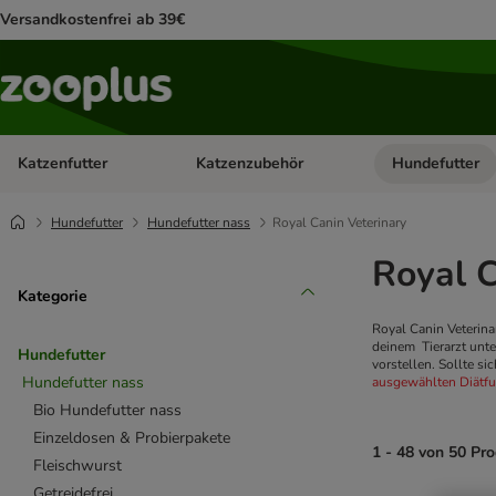
Versandkostenfrei ab 39€
Katzenfutter
Katzenzubehör
Hundefutter
Kategorie-Menü öffnen: Katzenfutter
Kategorie-Menü ö
Hundefutter
Hundefutter nass
Royal Canin Veterinary
Royal C
Kategorie
Royal Canin Veterina
deinem Tierarzt unte
Hundefutter
vorstellen. Sollte s
Hundefutter nass
ausgewählten Diätfut
Bio Hundefutter nass
Einzeldosen & Probierpakete
1 - 48 von 50 Pr
Fleischwurst
Getreidefrei