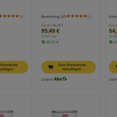
Bewertung: 5/5
Kein
(
3
)
(
2
)
Einzeln
96,98 €
Einze
95,49 €
54,
9,70 € / kg
11,46
90,72 €
5
Warenkorb
Zum Warenkorb
nzufügen
hinzufügen