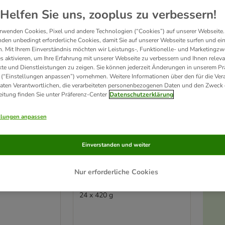
ve been changed
Helfen Sie uns, zooplus zu verbessern!
rwenden Cookies, Pixel und andere Technologien (“Cookies”) auf unserer Webseite.
den unbedingt erforderliche Cookies, damit Sie auf unserer Webseite surfen und ei
. Mit Ihrem Einverständnis möchten wir Leistungs-, Funktionelle- und Marketingzw
s aktivieren, um Ihre Erfahrung mit unserer Webseite zu verbessern und Ihnen relev
te und Dienstleistungen zu zeigen. Sie können jederzeit Änderungen in unserem Pr
 (“Einstellungen anpassen”) vornehmen. Weitere Informationen über den für die Ver
Daten Verantwortlichen, die verarbeiteten personenbezogenen Daten und den Zweck 
eitung finden Sie unter Präferenz-Center
Datenschutzerklärung
llungen anpassen
3 Varianten
Einverstanden und weiter
eterinary
Royal Canin Veterinary
intestinal
Canine Gastrointestinal
Nur erforderliche Cookies
sse
Low Fat Mousse
24 x 420 g