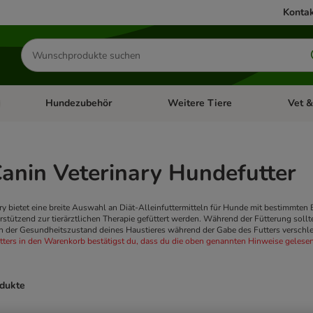
Kontak
Produkte
suchen
Hundezubehör
Weitere Tiere
Vet &
ffnen: Katzenzubehör
Kategorie-Menü öffnen: Hundefutter
Kategorie-Menü öffnen: Hundezube
Kategori
anin Veterinary Hundefutter
ry bietet eine breite Auswahl an Diät-Alleinfuttermitteln für Hunde mit bestimmte
rstützend zur tierärztlichen Therapie gefüttert werden. Während der Fütterung sol
ich der Gesundheitszustand deines Haustieres während der Gabe des Futters verschle
ters in den Warenkorb bestätigst du, dass du die oben genannten Hinweise gelesen
odukte