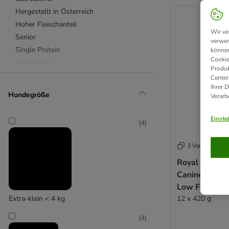
product items ha
Hergestellt in Österreich
Hoher Fleischanteil
Wir ve
Senior
verwen
Single Protein
können
Cookie
Sparpakete
Produk
Welpen
Center
Ihrer 
❤ Besonders beliebt
Hundegröße
Verarb
animonda
Einste
(
4
)
GranataPet
Herrmann's
3 Varianten
Hill's Prescription Diet
Royal Canin V
Lukullus Naturkost
Canine Gastro
Pedigree
Low Fat Mou
RINTI
12 x 420 g
Extra-klein < 4 kg
Rocco
Rocco Diet Care
(
4
)