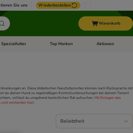
tieren Sie uns
Wiederbestellen
Warenkorb
 Spezialfutter
Top Marken
Aktionen
hör
e-Menü öffnen: Weitere Tiere
Kategorie-Menü öffnen: Vet & Spezialfutter
Kategorie-Menü öffne
n Erkrankungen an. Diese diätetischen Nassfuttersorten können nach Rücksprache mit
ltest du deinen Hund zu regelmäßigen Kontrolluntersuchungen bei deinem Tierarzt
chtern, solltest du umgehend tierärztlichen Rat aufsuchen.
Mit Einlegen des
 und verstanden hast.
Beliebtheit