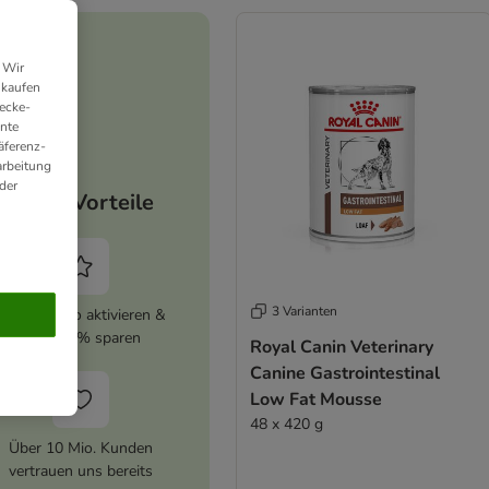
 Wir
nkaufen
ecke-
ante
äferenz-
arbeitung
der
Deine Vorteile
3 Varianten
zooplus Abo aktivieren &
immer 5% sparen
Royal Canin Veterinary
Canine Gastrointestinal
Low Fat Mousse
48 x 420 g
Über 10 Mio. Kunden
vertrauen uns bereits