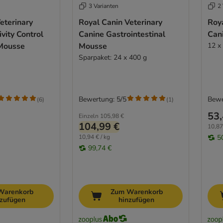
3 Varianten
2 
eterinary
Royal Canin Veterinary
Roya
vity Control
Canine Gastrointestinal
Can
Mousse
Mousse
12 x
Sparpaket: 24 x 400 g
Bewertung: 5/5
Bewe
(
6
)
(
1
)
53,
Einzeln
105,98 €
104,99 €
10,87
10,94 € / kg
5
99,74 €
Warenkorb
Zum Warenkorb
nzufügen
hinzufügen