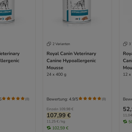
2 Varianten
3 
eterinary
Royal Canin Veterinary
Roya
llergenic
Canine Hypoallergenic
Cani
Mousse
Mou
24 x 400 g
12 x
5
Bewertung: 4.9/5
Bewe
(
8
)
(
8
)
52,
Einzeln
109,98 €
107,99 €
11,04
11,25 € / kg
5
102,59 €