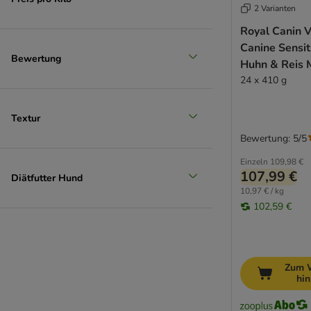
Lukullus Menu Gustico
2 Varianten
MAC's
Royal Canin V
MAC's Vetcare
Canine Sensiti
Bewertung
Magnusson
Huhn & Reis 
MjAMjAM
24 x 410 g
Monge
Nature's Variety
Textur
Pan Mięsko
Bewertung: 5/5
proCani (BARF)
Prolife
Einzeln
109,98 €
107,99 €
Diätfutter Hund
Purbello
10,97 € / kg
Pure Nature
102,59 €
Purina ONE
PURINA PRO PLAN
Purina Veterinary Diets
Purizon
Zum 
hi
Rafi
Rinti Canine Spezialdiät