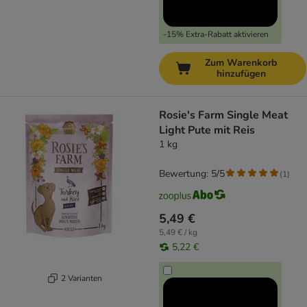
-15% Extra-Rabatt aktivieren
Zum Warenkorb
hinzufügen
Rosie's Farm Single Meat
Light Pute mit Reis
1 kg
Bewertung: 5/5
(
1
)
5,49 €
5,49 € / kg
5,22 €
2 Varianten