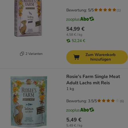
Bewertung: 5/5
(
1
)
54,99 €
4,58 € / kg
52,24 €
2 Varianten
Zum Warenkorb
hinzufügen
Rosie's Farm Single Meat
Adult Lachs mit Reis
1 kg
Bewertung: 3.5/5
(
6
)
5,49 €
5,49 € / kg