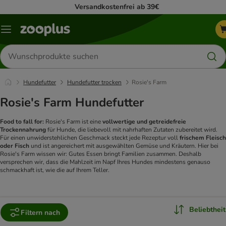
Versandkostenfrei ab 39€
Menü
Produkte
suchen
Hundefutter
Hundefutter trocken
Rosie's Farm
Rosie's Farm Hundefutter
Food to fall for:
Rosie's Farm ist eine
vollwertige und getreidefreie
Trockennahrung
für Hunde, die liebevoll mit nahrhaften Zutaten zubereitet wird.
Für einen unwiderstehlichen Geschmack steckt jede Rezeptur voll
frischem Fleisch
oder Fisch
und ist angereichert mit ausgewählten Gemüse und Kräutern.
Hier bei
Rosie's Farm wissen wir: Gutes Essen bringt Familien zusammen. Deshalb
versprechen wir, dass die Mahlzeit im Napf Ihres Hundes mindestens genauso
schmackhaft ist, wie die auf Ihrem Teller.
Beliebtheit
Filtern nach