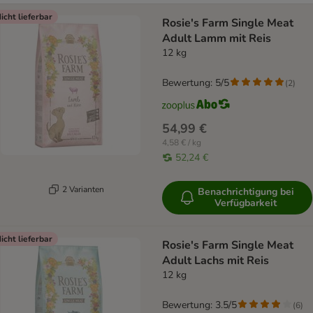
icht lieferbar
Rosie's Farm Single Meat
Adult Lamm mit Reis
12 kg
Bewertung: 5/5
(
2
)
54,99 €
4,58 € / kg
52,24 €
2 Varianten
Benachrichtigung bei
Verfügbarkeit
icht lieferbar
Rosie's Farm Single Meat
Adult Lachs mit Reis
12 kg
Bewertung: 3.5/5
(
6
)