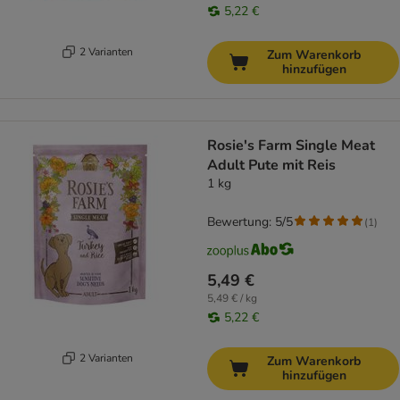
5,22 €
2 Varianten
Zum Warenkorb
hinzufügen
Rosie's Farm Single Meat
Adult Pute mit Reis
1 kg
Bewertung: 5/5
(
1
)
5,49 €
5,49 € / kg
5,22 €
2 Varianten
Zum Warenkorb
hinzufügen