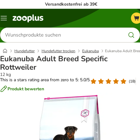
Versandkostenfrei ab 39€
Menü
Produkte
suchen
Hundefutter
Hundefutter trocken
Eukanuba
Eukanuba Adult Bree
Eukanuba Adult Breed Specific
Rottweiler
12 kg
This is a stars rating area from zero to 5: 5.0/5
(
18
)
Produkt bewerten