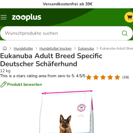
Versandkostenfrei ab 39€
Menü
Produkte
suchen
Hundefutter
Hundefutter trocken
Eukanuba
Eukanuba Adult Bree
Eukanuba Adult Breed Specific
Deutscher Schäferhund
12 kg
This is a stars rating area from zero to 5: 4.5/5
(
16
)
Produkt bewerten