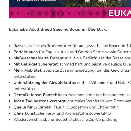
Eukanuba Adult Breed Specific Boxer im Überblick:
Rassespezifisches Trockenfutter für ausgewachsene Boxer ab 1 
Perfekt auch für
English, Irish und Gordon Setter sowie Dober
Maßgeschneiderte Rezeptur:
auf die Bedürfnisse der Rasse abg
Mit Geflügel zubereitet:
schmackhaft und leicht verdaulich, Que
Mehr Mobilität:
spezielle Zusammensetzung, um das Gewichtsma
unterstützen
Unterstützung der Abwehrkräfte:
enthält Vitamin E und Beta-
unterstützen
DentaDefense-Formel:
kann zusammen mit der besonderen, sec
Jeden Tag bestens versorgt:
optimales Verhältnis von Proteine
Quelle für
L-Carnitin, Taurin, Glucosamin und Chondroitin
Ohne künstliche
Farb- und Aromastoffe sowie GMO
Wiederverschließbarer Beutel, praktische Zip-Verpackung