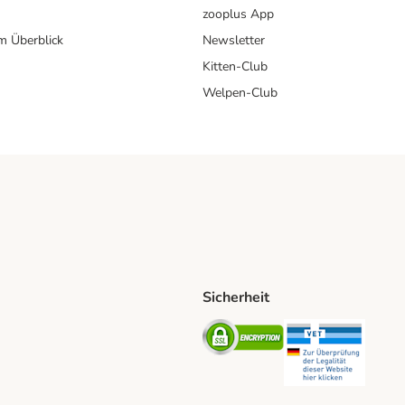
zooplus App
im Überblick
Newsletter
Kitten-Club
Welpen-Club
Sicherheit
hische Post Shipping Method
D Shipping Method
Security
Securit
od