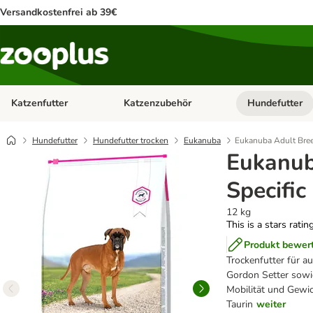
Versandkostenfrei ab 39€
Katzenfutter
Katzenzubehör
Hundefutter
Kategorie-Menü öffnen: Katzenfutter
Kategorie-Menü ö
Hundefutter
Hundefutter trocken
Eukanuba
Eukanuba Adult Bree
Eukanub
Specific
12 kg
This is a stars ratin
Produkt bewer
Trockenfutter für a
Gordon Setter sowi
Mobilität und Gewic
Taurin
weiter