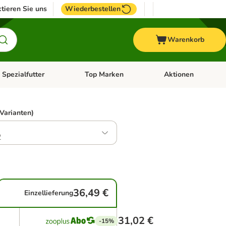
tieren Sie uns
Wiederbestellen
Warenkorb
 Spezialfutter
Top Marken
Aktionen
hör
e-Menü öffnen: Weitere Tiere
Kategorie-Menü öffnen: Vet & Spezialfutter
Kategorie-Menü öffne
 Varianten)
2
36,49 €
Einzellieferung
31,02 €
-15%