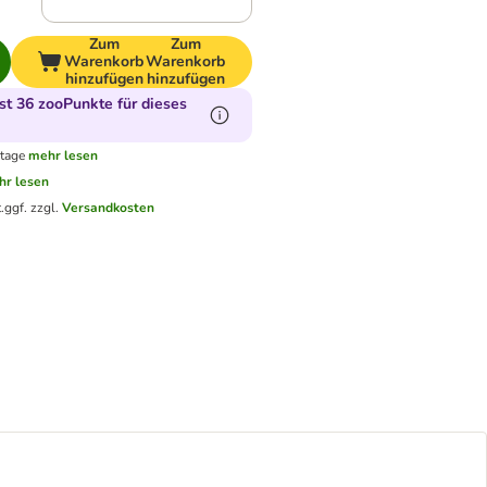
Zum
Zum
Warenkorb
Warenkorb
hinzufügen
hinzufügen
t 36 zooPunkte für dieses
ktage
mehr lesen
hr lesen
.
ggf. zzgl.
Versandkosten