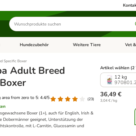
Kontak
Produkte
suchen
Hundezubehör
Weitere Tiere
Vet &
ffnen: Katzenzubehör
Kategorie-Menü öffnen: Hundefutter
Kategorie-Menü öffnen: Hundezube
Kategori
d Specific Boxer
a Adult Breed
Artikel wählen (2
12 kg
 Boxer
970801.
36,49 €
g area from zero to 5: 4.4/5
(
23
)
3,04 € / kg
ten
usgewachsene Boxer (1+), auch für English, Irish &
e Dobermänner geeignet, Unterstützung der
htskontrolle, mit L-Carnitin, Glucosamin und