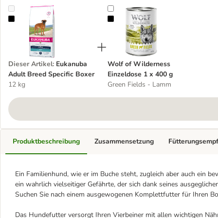
Eukanuba Adult Breed Specific Boxer
Wolf of Wilderness Einzeldose 1 
Dieser Artikel
:
Eukanuba
Wolf of Wilderness
Adult Breed Specific Boxer
Einzeldose 1 x 400 g
12 kg
Green Fields - Lamm
Produktbeschreibung
Zusammensetzung
Fütterungsemp
Ein Familienhund, wie er im Buche steht, zugleich aber auch ein be
ein wahrlich vielseitiger Gefährte, der sich dank seines ausgeglic
Suchen Sie nach einem ausgewogenen Komplettfutter für Ihren Boxer
Das Hundefutter versorgt Ihren Vierbeiner mit allen wichtigen Nähr