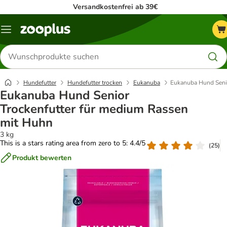
Versandkostenfrei ab 39€
Menü
Produkte
suchen
Hundefutter
Hundefutter trocken
Eukanuba
Eukanuba Hund Senio
Eukanuba Hund Senior
Trockenfutter für medium Rassen
mit Huhn
3 kg
This is a stars rating area from zero to 5: 4.4/5
(
25
)
Produkt bewerten