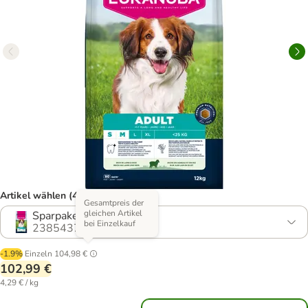
Artikel wählen (4 Varianten)
Gesamtpreis der
gleichen Artikel
Sparpaket: 2 x 12 kg
bei Einzelkauf
2385437.0
-1.9%
Einzeln
104,98 €
102,99 €
4,29 € / kg