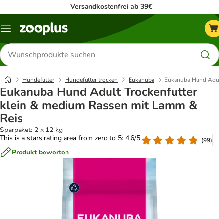
Versandkostenfrei ab 39€
Menü
Produkte
suchen
Hundefutter
Hundefutter trocken
Eukanuba
Eukanuba Hund Adult
Eukanuba Hund Adult Trockenfutter
klein & medium Rassen mit Lamm &
Reis
Sparpaket: 2 x 12 kg
This is a stars rating area from zero to 5: 4.6/5
(
99
)
Produkt bewerten