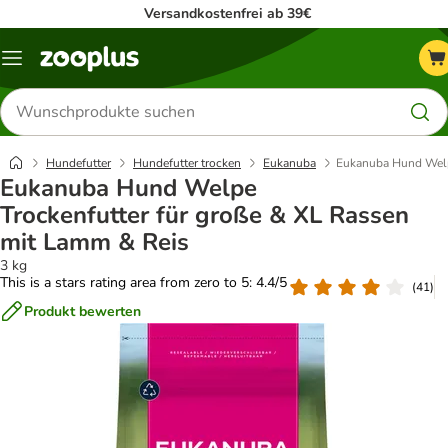
Versandkostenfrei ab 39€
Menü
Produkte
suchen
Hundefutter
Hundefutter trocken
Eukanuba
Eukanuba Hund Welpe
Eukanuba Hund Welpe
Trockenfutter für große & XL Rassen
mit Lamm & Reis
3 kg
This is a stars rating area from zero to 5: 4.4/5
(
41
)
Produkt bewerten