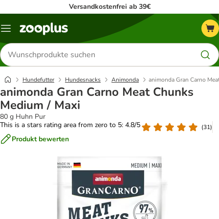
Versandkostenfrei ab 39€
Menü
Produkte
suchen
Hundefutter
Hundesnacks
Animonda
animonda Gran Carno Meat
animonda Gran Carno Meat Chunks
Medium / Maxi
80 g Huhn Pur
This is a stars rating area from zero to 5: 4.8/5
(
31
)
Produkt bewerten